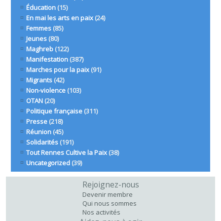
Éducation
(15)
En mai les arts en paix
(24)
Femmes
(85)
Jeunes
(80)
Maghreb
(122)
Manifestation
(387)
Marches pour la paix
(91)
Migrants
(42)
Non-violence
(103)
OTAN
(20)
Politique française
(311)
Presse
(218)
Réunion
(45)
Solidarités
(191)
Tout Rennes Cultive la Paix
(38)
Uncategorized
(39)
Rejoignez-nous
Devenir membre
Qui nous sommes
Nos activités