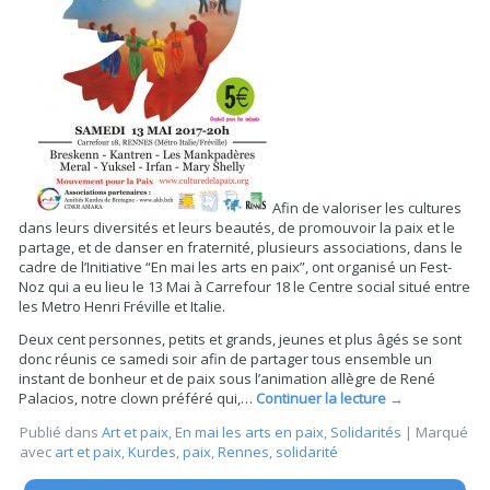
Afin de valoriser les cultures
dans leurs diversités et leurs beautés, de promouvoir la paix et le
partage, et de danser en fraternité, plusieurs associations, dans le
cadre de l’Initiative “En mai les arts en paix”, ont organisé un Fest-
Noz qui a eu lieu le 13 Mai à Carrefour 18 le Centre social situé entre
les Metro Henri Fréville et Italie.
Deux cent personnes, petits et grands, jeunes et plus âgés se sont
donc réunis ce samedi soir afin de partager tous ensemble un
instant de bonheur et de paix sous l’animation allègre de René
Palacios, notre clown préféré qui,…
Continuer la lecture
→
Publié dans
Art et paix
,
En mai les arts en paix
,
Solidarités
|
Marqué
avec
art et paix
,
Kurdes
,
paix
,
Rennes
,
solidarité