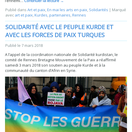
l’ennemi…
Continuer la lecture
→
Publié dans
Art et paix
,
En mai les arts en paix
,
Solidarités
|
Marqué
avec
art et paix
,
Kurdes
,
partenaires
,
Rennes
SOLIDARITÉ AVEC LE PEUPLE KURDE ET
AVEC LES FORCES DE PAIX TURQUES
Publié le
7 mars 2018
A l’appel de la coordination nationale de Solidarité kurdistan, le
comité de Rennes Bretagne Mouvement de la Paix a réaffirmé
samedi 3 mars 2018 son soutien au peuple Kurde et à la
communauté du canton d’Afrin en Syrie.