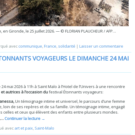
, en Gironde, le 25 juillet 2026. — © FLORIAN PLAUCHEUR / AFP…
qué avec
communique
,
France
,
solidarité
|
Laisser un commentaire
ÉTONNANTS VOYAGEURS LE DIMANCHE 24 MAI
 24 mai 2026 à 11h à Saint Malo à l’Hotel de l’Univers à une rencontre
et autrices à l’occasion du
festival Étonnants voyageurs:
 Vanessa,
Un témoignage intime et universel, le parcours d’une femme
loin de ses repères et de sa famille. Un témoignage intime, engagé
tes celles et ceux qui élèvent des enfants entre plusieurs mondes.
e,…
Continuer la lecture
→
ué avec
art et paix
,
Saint-Malo