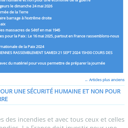
urité humaine et non pour une économie de la guerre
ageurs le dimanche 24 mai 2026
rnée de la Terre
ire barrage à l’extrême droite
paix
es massacres de Sétif en mai 1945
hes pour la Paix : Le 16 mai 2025, partout en France rassemblons-nous
rnationale de la Paix 2024
: A RENNES RASSEMBLEMENT SAMEDI 21 SEPT 2024 15H30 COURS DES
 avec du matériel pour vous permettre de préparer la journée
←
Articles plus anciens
 POUR UNE SÉCURITÉ HUMAINE ET NON POUR
RRE
es des incendies et avec tous ceux et celles
cendies. La France doit investir pour une