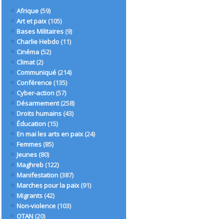
Afrique
(59)
Art et paix
(105)
Bases Militaires
(9)
Charlie Hebdo
(11)
Cinéma
(52)
Climat
(2)
Communiqué
(214)
Conférence
(135)
Cyber-action
(57)
Désarmement
(258)
Droits humains
(43)
Éducation
(15)
En mai les arts en paix
(24)
Femmes
(85)
Jeunes
(80)
Maghreb
(122)
Manifestation
(387)
Marches pour la paix
(91)
Migrants
(42)
Non-violence
(103)
OTAN
(20)