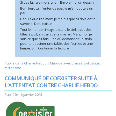
Si t’es là, fais-moi signe… Envoie-moi un dessin.
Bon, ben, tu m’entends pas, je m’en doutais un
peu.
Depuis que t’es mort, je me dis que tu dois enfin
savoir si Dieu existe.
Tout le monde t’imagine dans le ciel, avec des
filles à poil, en train de te marrer. Mais, moi, je
sais ce que tu fais. T’as dû demander un stylo
pour te dessiner une table, des feuilles et une
lampe. Et…
Continuer la lecture
→
Publié dans
Charlie Hebdo
|
Marqué avec
presse
,
solidarité
,
terrorisme
COMMUNIQUÉ DE COEXISTER SUITE À
L’ATTENTAT CONTRE CHARLIE HEBDO
Publié le
16 janvier 2015