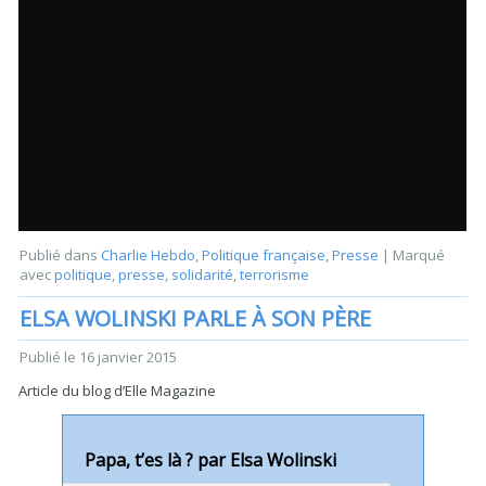
Publié dans
Charlie Hebdo
,
Politique française
,
Presse
|
Marqué
avec
politique
,
presse
,
solidarité
,
terrorisme
ELSA WOLINSKI PARLE À SON PÈRE
Publié le
16 janvier 2015
Article du blog d’Elle Magazine
Papa, t’es là ? par Elsa Wolinski