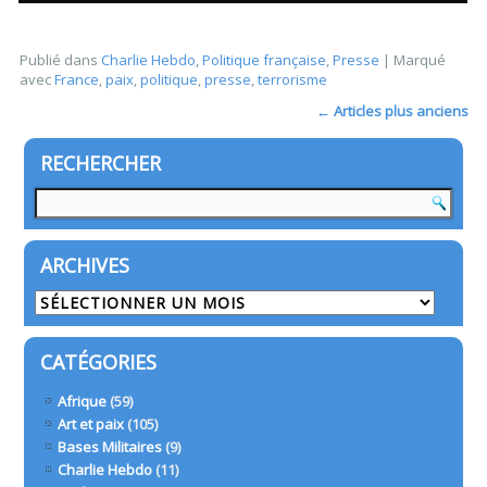
Publié dans
Charlie Hebdo
,
Politique française
,
Presse
|
Marqué
avec
France
,
paix
,
politique
,
presse
,
terrorisme
←
Articles plus anciens
RECHERCHER
ARCHIVES
Archives
CATÉGORIES
Afrique
(59)
Art et paix
(105)
Bases Militaires
(9)
Charlie Hebdo
(11)