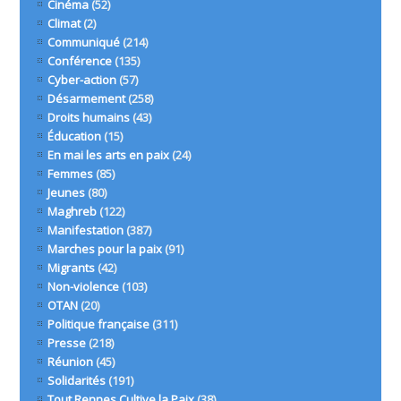
Cinéma
(52)
Climat
(2)
Communiqué
(214)
Conférence
(135)
Cyber-action
(57)
Désarmement
(258)
Droits humains
(43)
Éducation
(15)
En mai les arts en paix
(24)
Femmes
(85)
Jeunes
(80)
Maghreb
(122)
Manifestation
(387)
Marches pour la paix
(91)
Migrants
(42)
Non-violence
(103)
OTAN
(20)
Politique française
(311)
Presse
(218)
Réunion
(45)
Solidarités
(191)
Tout Rennes Cultive la Paix
(38)