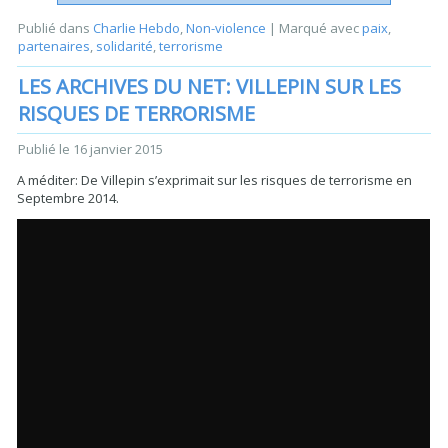
Publié dans
Charlie Hebdo
,
Non-violence
|
Marqué avec
paix
,
partenaires
,
solidarité
,
terrorisme
LES ARCHIVES DU NET: VILLEPIN SUR LES
RISQUES DE TERRORISME
Publié le
16 janvier 2015
A méditer: De Villepin s’exprimait sur les risques de terrorisme en
Septembre 2014.