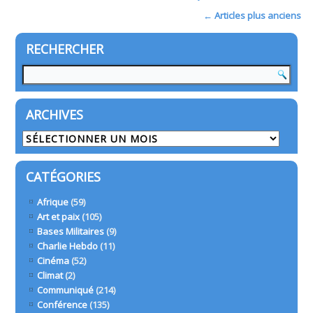
←
Articles plus anciens
RECHERCHER
ARCHIVES
Archives
CATÉGORIES
Afrique
(59)
Art et paix
(105)
Bases Militaires
(9)
Charlie Hebdo
(11)
Cinéma
(52)
Climat
(2)
Communiqué
(214)
Conférence
(135)