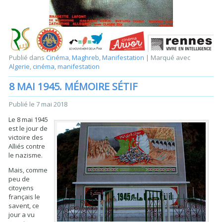
Publié dans
Cinéma
,
Maghreb
,
Manifestation
|
Marqué avec
Algerie
,
cinéma
,
manifestation
8 MAI 1945. MÉMOIRE SÉTIF
Publié le
7 mai 2018
Le 8 mai 1945
est le jour de
victoire des
Alliés contre
le nazisme.
Mais, comme
peu de
citoyens
français le
savent, ce
jour a vu