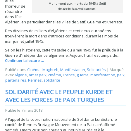
aussi
Monument aux morts du 1945 à Sétif
l’horreur se
(Image du Reza, webistan.com)
répandre
dans l’Est
Algérien, en particulier dans les villes de Sétif, Guelma et Kherrata.
Des dizaines de milliers d’Algériens et cent deux européens
trouvèrent la mort dans d’atroces conditions, durant les mois de
mai, juin et juillet 1945.
Selon les historiens, cette tragédie du 8 mai 1945 fut le prélude à la
Guerre d’Indépendance algérienne. Aujourd’hui, il est temps de…
Continuer la lecture
→
Publié dans
Cinéma
,
Maghreb
,
Manifestation
,
Solidarités
|
Marqué
avec
Algerie
,
art et paix
,
cinéma
,
France
,
guerre
,
manifestation
,
paix
,
partenaires
,
Rennes
,
solidarité
SOLIDARITÉ AVEC LE PEUPLE KURDE ET
AVEC LES FORCES DE PAIX TURQUES
Publié le
7 mars 2018
A l’appel de la coordination nationale de Solidarité kurdistan, le
comité de Rennes Bretagne Mouvement de la Paix a réaffirmé
samedi 3 mars 2018 son soutien au peuple Kurde et à la