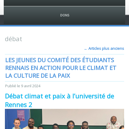
DONS
débat
←
Articles plus anciens
LES JEUNES DU COMITÉ DES ÉTUDIANTS
RENNAIS EN ACTION POUR LE CLIMAT ET
LA CULTURE DE LA PAIX
Publié le
9 avril 2024
Débat climat et paix à l’université de
Rennes 2