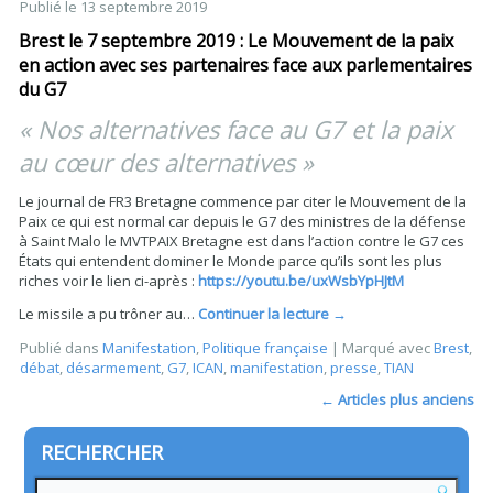
Publié le
13 septembre 2019
Brest le 7 septembre 2019 : Le Mouvement de la paix
en action avec ses partenaires face aux parlementaires
du G7
« Nos alternatives face au G7 et la paix
au cœur des alternatives »
Le journal de FR3 Bretagne commence par citer le Mouvement de la
Paix ce qui est normal car depuis le G7 des ministres de la défense
à Saint Malo le MVTPAIX Bretagne est dans l’action contre le G7 ces
États qui entendent dominer le Monde parce qu’ils sont les plus
riches voir le lien ci-après :
https://youtu.be/uxWsbYpHJtM
Le missile a pu trôner au…
Continuer la lecture
→
Publié dans
Manifestation
,
Politique française
|
Marqué avec
Brest
,
débat
,
désarmement
,
G7
,
ICAN
,
manifestation
,
presse
,
TIAN
←
Articles plus anciens
RECHERCHER