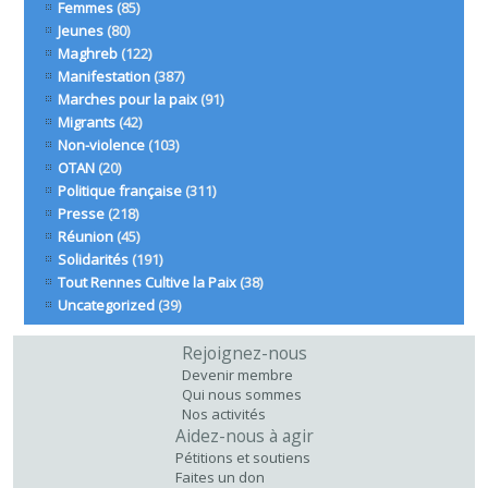
Femmes
(85)
Jeunes
(80)
Maghreb
(122)
Manifestation
(387)
Marches pour la paix
(91)
Migrants
(42)
Non-violence
(103)
OTAN
(20)
Politique française
(311)
Presse
(218)
Réunion
(45)
Solidarités
(191)
Tout Rennes Cultive la Paix
(38)
Uncategorized
(39)
Rejoignez-nous
Devenir membre
Qui nous sommes
Nos activités
Aidez-nous à agir
Pétitions et soutiens
Faites un don