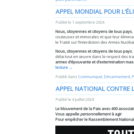
APPEL MONDIAL POUR L’ÉL
Publié le
1 septembre 2024
Nous, citoyennes et citoyens de tous pays
,
couteuses et immorales et que leur éliminati
le Traité sur l’Interdiction des Armes Nucléa
Nous, citoyennes et citoyens de tous pays
,
délai tout en œuvre dans le respect des tra
armes d’épouvante et d’extermination mas
lecture
→
Publié dans
Communiqué
,
Désarmement
,
P
APPEL NATIONAL CONTRE L
Publié le
4 juillet 2024
Le Mouvement de la Paix avec 400 associat
Vous appelle
personnellement
à agir
Pour empêcher le Rassemblement National 