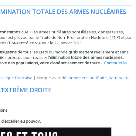
IMINATION TOTALE DES ARMES NUCLÉAIRES
constatons
que « les armes nucléaires sont illégales, dangereuses,
on est prévue par le Traité de Non- Prolifération Nucléaire ( TNP) et par
ires (TIAN) entré en vigueur le 22 janvier 2021.
exigeons
de tous les Etats du monde qu’ils mettent réellement et sans
ités précités pour réaliser
l’élimination totale des armes nucléaires,
sive des populations, voire d’anéantissement de toute…
Continuer la
olitique française
|
Marqué avec
désarmement
,
nucléaire
,
partenaires
’EXTRÊME DROITE
ions
d‘accéder au pouvoir.