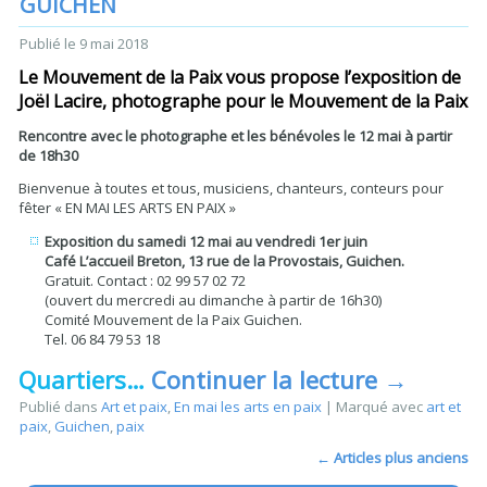
GUICHEN
Publié le
9 mai 2018
Le Mouvement de la Paix vous propose l’exposition de
Joël Lacire, photographe pour le Mouvement de la Paix
Rencontre avec le photographe et les bénévoles le 12 mai à partir
de 18h30
Bienvenue à toutes et tous, musiciens, chanteurs, conteurs pour
fêter « EN MAI LES ARTS EN PAIX »
Exposition du samedi 12 mai au vendredi 1er juin
Café L’accueil Breton, 13 rue de la Provostais, Guichen.
Gratuit. Contact : 02 99 57 02 72
(ouvert du mercredi au dimanche à partir de 16h30)
Comité Mouvement de la Paix Guichen.
Tel. 06 84 79 53 18
Quartiers…
Continuer la lecture
→
Publié dans
Art et paix
,
En mai les arts en paix
|
Marqué avec
art et
paix
,
Guichen
,
paix
←
Articles plus anciens