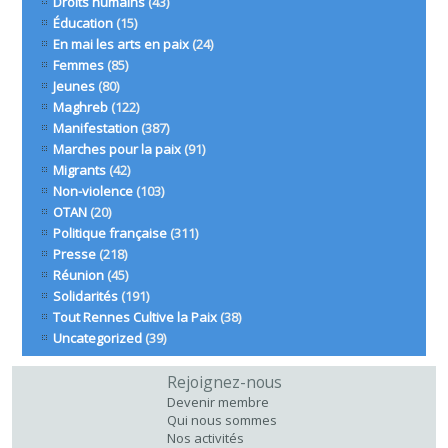
Droits humains
(43)
Éducation
(15)
En mai les arts en paix
(24)
Femmes
(85)
Jeunes
(80)
Maghreb
(122)
Manifestation
(387)
Marches pour la paix
(91)
Migrants
(42)
Non-violence
(103)
OTAN
(20)
Politique française
(311)
Presse
(218)
Réunion
(45)
Solidarités
(191)
Tout Rennes Cultive la Paix
(38)
Uncategorized
(39)
Rejoignez-nous
Devenir membre
Qui nous sommes
Nos activités