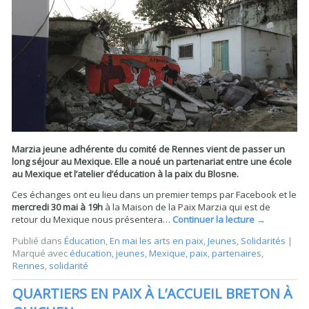
Marzia jeune adhérente du comité de Rennes vient de passer un
long séjour au Mexique. Elle a noué un partenariat entre une école
au Mexique et l’atelier d’éducation à la paix du Blosne.
Ces échanges ont eu lieu dans un premier temps par Facebook et le
mercredi 30 mai à 19h
à la Maison de la Paix Marzia qui est de
retour du Mexique nous présentera…
Continuer la lecture
→
Publié dans
Éducation
,
En mai les arts en paix
,
Jeunes
,
Solidarités
|
Marqué avec
éducation
,
jeunes
,
Mexique
,
paix
,
partenaires
,
Rennes
,
solidarité
QUARTIERS EN PAIX À L’ACCUEIL BRETON À