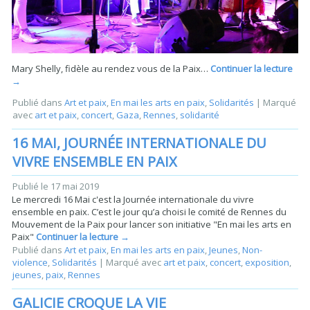
Mary Shelly, fidèle au rendez vous de la Paix…
Continuer la lecture
→
Publié dans
Art et paix
,
En mai les arts en paix
,
Solidarités
|
Marqué
avec
art et paix
,
concert
,
Gaza
,
Rennes
,
solidarité
16 MAI, JOURNÉE INTERNATIONALE DU
VIVRE ENSEMBLE EN PAIX
Publié le
17 mai 2019
Le mercredi 16 Mai c'est la Journée internationale du vivre
ensemble en paix. C’est le jour qu’a choisi le comité de Rennes du
Mouvement de la Paix pour lancer son initiative "En mai les arts en
Paix"
Continuer la lecture
→
Publié dans
Art et paix
,
En mai les arts en paix
,
Jeunes
,
Non-
violence
,
Solidarités
|
Marqué avec
art et paix
,
concert
,
exposition
,
jeunes
,
paix
,
Rennes
GALICIE CROQUE LA VIE