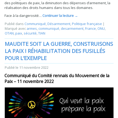
des politiques de paix, la diminution des dépenses d’armement, la
réalisation des droits humains dans tous les domaines.
Face à la dangerosité…
Continuer la lecture
→
Publié dans
Communiqué
,
Désarmement
,
Politique française
|
Marqué avec
armes
,
communiqué
,
desarmement
,
France
,
ONU
,
OTAN
,
paix
,
sécurité
,
TIAN
MAUDITE SOIT LA GUERRE, CONSTRUISONS
LA PAIX ! RÉHABILITATION DES FUSILLÉS
POUR L’EXEMPLE
Publié le
11 novembre 2022
Communiqué du Comité rennais du Mouvement de la
Paix – 11 novembre 2022