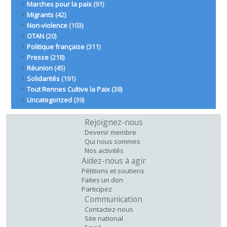
Marches pour la paix
(91)
Migrants
(42)
Non-violence
(103)
OTAN
(20)
Politique française
(311)
Presse
(218)
Réunion
(45)
Solidarités
(191)
Tout Rennes Cultive la Paix
(38)
Uncategorized
(39)
Rejoignez-nous
Devenir membre
Qui nous sommes
Nos activités
Aidez-nous à agir
Pétitions et soutiens
Faites un don
Participez
Communication
Contactez-nous
Site national