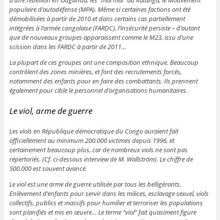
populaire d’autodéfense (MPA). Même si certaines factions ont été
démobilisées à partir de 2010 et dans certains cas partiellement
intégrées à l’armée congolaise (FARDC), l’insécurité persiste – d’autant
que de nouveaux groupes apparaissent comme le M23, issu d’une
scission dans les FARDC à partir de 2011…
La plupart de ces groupes ont une composition ethnique. Beaucoup
contrôlent des zones minières, et font des recrutements forcés,
notamment des enfants pour en faire des combattants. Ils prennent
également pour cible le personnel d’organisations humanitaires.
Le viol, arme de guerre
Les viols en République démocratique du Congo auraient fait
officiellement au minimum 200.000 victimes depuis 1996, et
certainement beaucoup plus, car de nombreux viols ne sont pas
répertoriés. (Cf. ci-dessous interview de M. Wallström). Le chiffre de
500.000 est souvent avancé.
Le viol est une arme de guerre utilisée par tous les belligérants.
Enlèvement d’enfants pour servir dans les milices, esclavage sexuel, viols
collectifs, publics et massifs pour humilier et terroriser les populations
sont planifiés et mis en œuvre… Le terme “viol” fait quasiment figure