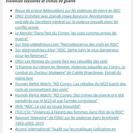
Violences sexuelles et crimes de guerre
Revue de presse Adéquations sur les violences de genre en RDC
ONU: Entretien avec Zainab Hawa Bangura, Représentante
spéciale du Secrétaire général sur la violence sexuelle dans les
conflits armés
Le Monde:
“Dans l’est du Congo, les viols comme armes de
guerre”
Sur blog.slateafrique.com:
“Recrudescence des viols en RDC”
Sur desgrandslacs.blog:
“RDC, 2ème pays le plus dangereux
pour les femmes?”
ONU: Les femmes du congo face aux séquelles des viols
“L’homme qui répare les femmes. Violences sexuelles au Congo. Le
combat du Docteur Mukwege” de Colette Braeckman
.
Extrait du
même livre
Human Rights Watch:
“RD Congo: Les rebelles du M23 tuent des
civils et commettent des viols”
Human Rights Watch:
“RD Congo: Des crimes de guerre ont été
perpétrés par le M23 et par l’armée congolaise”
IRIN:
“RDC: Le viol en toute impunité”
ITUC/CSI:
“Violences à l’égard des femmes dans l’Est de la RDC”
Rapport “Mapping” de l’ONU sur les violences dans la période
1993–2003, 2010
Accord International:
“Audit sur les pratiques judiciaires en