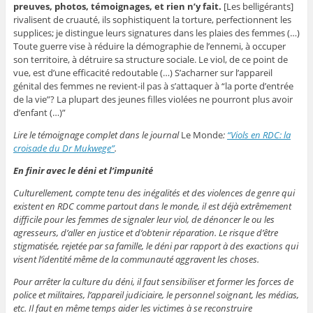
preuves, photos, témoignages, et rien n’y fait.
[Les belligérants]
rivalisent de cruauté, ils sophistiquent la torture, perfectionnent les
supplices; je distingue leurs signatures dans les plaies des femmes (…)
Toute guerre vise à réduire la démographie de l’ennemi, à occuper
son territoire, à détruire sa structure sociale. Le viol, de ce point de
vue, est d’une efficacité redoutable (…) S’acharner sur l’appareil
génital des femmes ne revient-il pas à s’attaquer à “la porte d’entrée
de la vie”? La plupart des jeunes filles violées ne pourront plus avoir
d’enfant (…)”
Lire le témoignage complet dans le journal
Le Monde
:
“Viols en RDC: la
croisade du Dr Mukwege”
.
En finir avec le déni et l’impunité
Culturellement, compte tenu des inégalités et des violences de genre qui
existent en RDC comme partout dans le monde, il est déjà extrêmement
difficile pour les femmes de signaler leur viol, de dénoncer le ou les
agresseurs, d’aller en justice et d’obtenir réparation. Le risque d’être
stigmatisée, rejetée par sa famille, le déni par rapport à des exactions qui
visent l’identité même de la communauté aggravent les choses.
Pour arrêter la culture du déni, il faut sensibiliser et former les forces de
police et militaires, l’appareil judiciaire, le personnel soignant, les médias,
etc. Il faut en même temps aider les victimes à se reconstruire