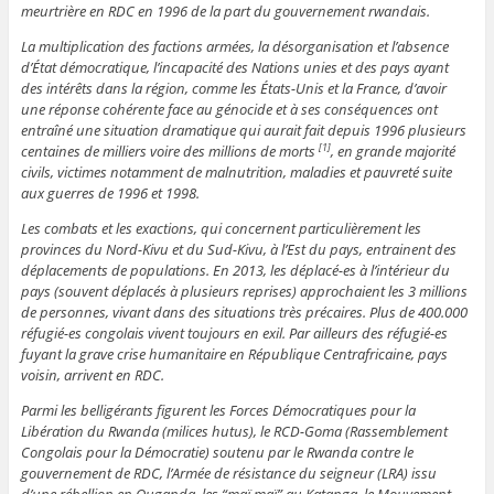
meurtrière en RDC en 1996 de la part du gouvernement rwandais.
La multiplication des factions armées, la désorganisation et l’absence
d’État démocratique, l’incapacité des Nations unies et des pays ayant
des intérêts dans la région, comme les États-Unis et la France, d’avoir
une réponse cohérente face au génocide et à ses conséquences ont
entraîné une situation dramatique qui aurait fait depuis 1996 plusieurs
centaines de milliers voire des millions de morts
, en grande majorité
[1]
civils, victimes notamment de malnutrition, maladies et pauvreté suite
aux guerres de 1996 et 1998.
Les combats et les exactions, qui concernent particulièrement les
provinces du Nord-Kivu et du Sud-Kivu, à l’Est du pays, entrainent des
déplacements de populations. En 2013, les déplacé-es à l’intérieur du
pays (souvent déplacés à plusieurs reprises) approchaient les 3 millions
de personnes, vivant dans des situations très précaires. Plus de 400.000
réfugié-es congolais vivent toujours en exil. Par ailleurs des réfugié-es
fuyant la grave crise humanitaire en République Centrafricaine, pays
voisin, arrivent en RDC.
Parmi les belligérants figurent les Forces Démocratiques pour la
Libération du Rwanda (milices hutus), le RCD-Goma (Rassemblement
Congolais pour la Démocratie) soutenu par le Rwanda contre le
gouvernement de RDC, l’Armée de résistance du seigneur (LRA) issu
d’une rébellion en Ouganda, les “maï maï” au Katanga, le Mouvement