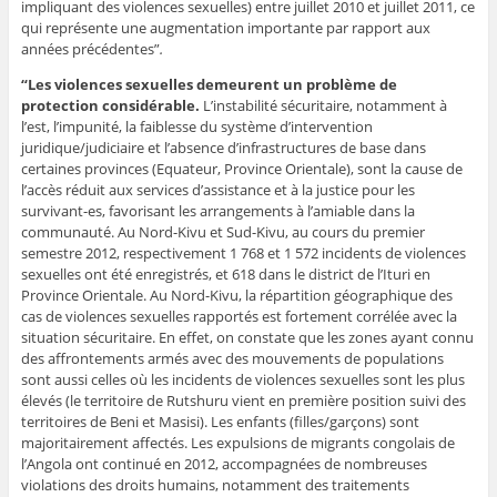
impliquant des violences sexuelles) entre juillet 2010 et juillet 2011, ce
qui représente une augmentation importante par rapport aux
années précédentes”
.
“Les violences sexuelles demeurent un problème de
protection considérable.
L’instabilité sécuritaire, notamment à
l’est, l’impunité, la faiblesse du système d’intervention
juridique/judiciaire et l’absence d’infrastructures de base dans
certaines provinces (Equateur, Province Orientale), sont la cause de
l’accès réduit aux services d’assistance et à la justice pour les
survivant-es, favorisant les arrangements à l’amiable dans la
communauté. Au Nord-Kivu et Sud-Kivu, au cours du premier
semestre 2012, respectivement 1 768 et 1 572 incidents de violences
sexuelles ont été enregistrés, et 618 dans le district de l’Ituri en
Province Orientale. Au Nord-Kivu, la répartition géographique des
cas de violences sexuelles rapportés est fortement corrélée avec la
situation sécuritaire. En effet, on constate que les zones ayant connu
des affrontements armés avec des mouvements de populations
sont aussi celles où les incidents de violences sexuelles sont les plus
élevés (le territoire de Rutshuru vient en première position suivi des
territoires de Beni et Masisi). Les enfants (filles/garçons) sont
majoritairement affectés. Les expulsions de migrants congolais de
l’Angola ont continué en 2012, accompagnées de nombreuses
violations des droits humains, notamment des traitements