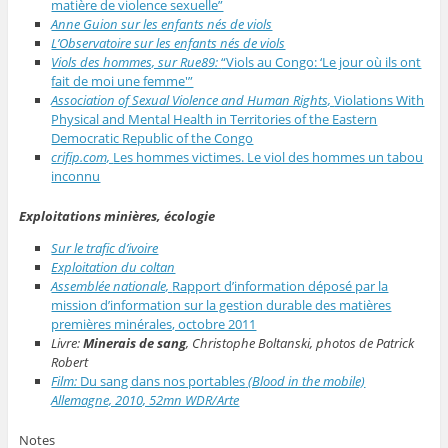
matière de violence sexuelle”
Anne Guion sur les enfants nés de viols
L’Observatoire sur les enfants nés de viols
Viols des hommes, sur Rue89:
“Viols au Congo: ‘Le jour où ils ont
fait de moi une femme'”
Association of Sexual Violence and Human Rights,
Violations With
Physical and Mental Health in Territories of the Eastern
Democratic Republic of the Congo
crifip.com,
Les hommes victimes. Le viol des hommes un tabou
inconnu
Exploitations minières, écologie
Sur le trafic d’ivoire
Exploitation du coltan
Assemblée nationale,
Rapport d’information déposé par la
mission d’information sur la gestion durable des matières
premières minérales, octobre 2011
Livre:
Minerais de sang
, Christophe Boltanski, photos de Patrick
Robert
Film:
Du sang dans nos portables
(Blood in the mobile)
Allemagne, 2010, 52mn WDR/Arte
Notes