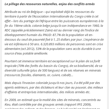
Le pillage des ressources naturelles, enjeu des conflits armés
Attribuée au roi de Belgique – qui exploitait déjà les ressources du
territoire à partir de l’Association Internationale du Congo créée à cet
effet – lors du partage de l’Afrique entre les puissances européennes à la
fin du 19ème siècle, colonie belge jusqu’à son indépendance en 1960, la
RDC (appelée précédemment Zaïre) est au dernier rang de l’Indice de
développement humain du PNUD: 87,7% de la population vit en-
dessous du seuil de pauvreté fixé à 1, 25 dollars par jour. L’espérance de
vie est inférieure à 50 ans. 6.320.893 millions de personnes sont en crise
alimentaire (oct 2012), 53% de la population sans accès durable à une
source d’eau potable améliorée.
Pourtant cet immense territoire est exceptionnel sur le plan de sa forêt
tropicale (70% des forêts du bassin du Congo), de sa biodiversité, de sa
diversité culturelle (plus de 500 langues) et de ses réserves en minerais
(ressources fossiles, diamants, or, cuivre, cobalt)…
Mais depuis l’invasion coloniale jusqu’à nos jours, il a été pillé par des
agents extérieurs, par des dictateurs et leur clan au pouvoir, des milieux
d’affaires et entreprises internationales, des milices armées etc.
En 2009, on estimait que la moitié des sites de minerais, concentrés au
Kivu, était contrôlée par des groupes armés (rapport IPIS 2009),
exploitant des enfants et des femmes. La biodiversité est également en