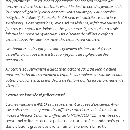
d’euphémisme. Car les modes opératoires constituent souvent des
tortures et des actes de barbarie, visant la destruction des femmes et de
leur appareil génital (voir ci-dessous Denis Mukwege). Pour certains
belligérants, l’objectif d’inoculer le VIH-sida est explicite. Le caractère
systématique des agressions, leur extrême violence, le fait que toutes les
femmes y compris des bébés ou des personnes âgées sont concernés
fait que l’on parle de “gynocide”. Des dizaines de milliers d’enfants
seraient issus des viols auxquels des femmes ont survécu.
Des hommes et des garçons sont également victimes de violences
sexuelles visant aussi la destruction psychique et physique des
personnes.
A noter: le gouvernement a adopté en octobre 2012 un Plan d’action
pour mettre fin au recrutement d’enfants, aux violences sexuelles et aux
autres violations graves des droits de l’enfant par les forces armées et de
sécurité.
Exactions: l’armée régulière aussi…
L’armée régulière (FARDC) est régulièrement accusée d’exactions. Ainsi,
elle a récemment suspendu des officiers supérieurs suite à un viol de
masse à Minova. Selon les chiffres de la MONUSCO,
“224 membres du
personnel militaire ou de la police de la RDC ont été condamnés pour
des violations graves des droits humains (environ la moitié