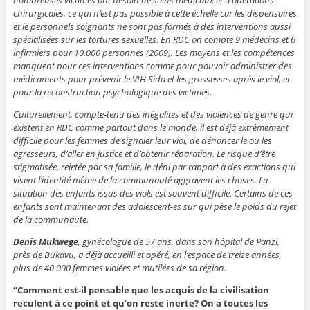
nombreuses victimes ont besoin de soins médicaux et d’opérations
chirurgicales, ce qui n’est pas possible à cette échelle car les dispensaires
et le personnels soignants ne sont pas formés à des interventions aussi
spécialisées sur les tortures sexuelles. En RDC on compte 9 médecins et 6
infirmiers pour 10.000 personnes (2009). Les moyens et les compétences
manquent pour ces interventions comme pour pouvoir administrer des
médicaments pour prévenir le VIH Sida et les grossesses après le viol, et
pour la reconstruction psychologique des victimes.
Culturellement, compte-tenu des inégalités et des violences de genre qui
existent en RDC comme partout dans le monde, il est déjà extrêmement
difficile pour les femmes de signaler leur viol, de dénoncer le ou les
agresseurs, d’aller en justice et d’obtenir réparation. Le risque d’être
stigmatisée, rejetée par sa famille, le déni par rapport à des exactions qui
visent l’identité même de la communauté aggravent les choses. La
situation des enfants issus des viols est souvent difficile. Certains de ces
enfants sont maintenant des adolescent-es sur qui pèse le poids du rejet
de la communauté.
Denis Mukwege
, gynécologue de 57 ans, dans son hôpital de Panzi,
près de Bukavu, a déjà accueilli et opéré, en l’espace de treize années,
plus de 40.000 femmes violées et mutilées de sa région.
“Comment est-il pensable que les acquis de la civilisation
reculent à ce point et qu’on reste inerte? On a toutes les