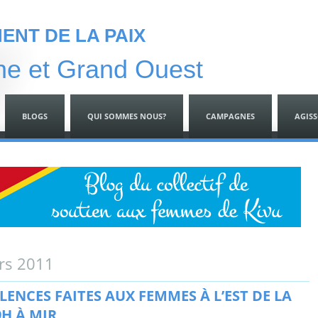
NT DE LA PAIX
ne et Grand Ouest
BLOGS
QUI SOMMES NOUS?
CAMPAGNES
AGIS
rs 2011
LENCES FAITES AUX FEMMES À L’EST DE LA
9H À MIR