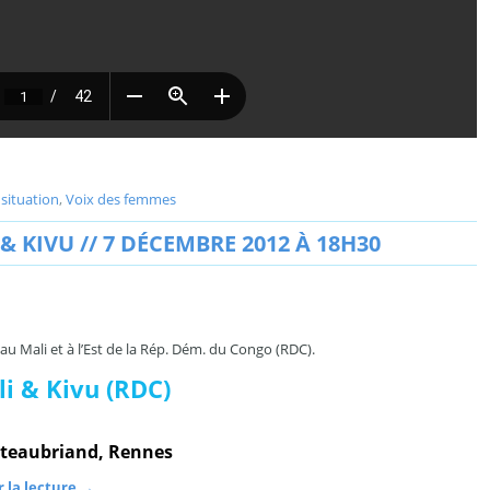
 situation
,
Voix des femmes
 KIVU // 7 DÉCEMBRE 2012 À 18H30
u Mali et à l’Est de la Rép. Dém. du Congo (RDC).
i & Kivu (RDC)
ateaubriand, Rennes
 la lecture
→