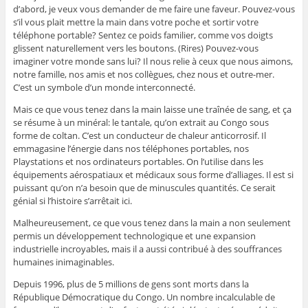
d’abord, je veux vous demander de me faire une faveur. Pouvez-vous
s’il vous plait mettre la main dans votre poche et sortir votre
téléphone portable? Sentez ce poids familier, comme vos doigts
glissent naturellement vers les boutons. (Rires) Pouvez-vous
imaginer votre monde sans lui? Il nous relie à ceux que nous aimons,
notre famille, nos amis et nos collègues, chez nous et outre-mer.
C’est un symbole d’un monde interconnecté.
Mais ce que vous tenez dans la main laisse une traînée de sang, et ça
se résume à un minéral: le tantale, qu’on extrait au Congo sous
forme de coltan. C’est un conducteur de chaleur anticorrosif. Il
emmagasine l’énergie dans nos téléphones portables, nos
Playstations et nos ordinateurs portables. On l’utilise dans les
équipements aérospatiaux et médicaux sous forme d’alliages. Il est si
puissant qu’on n’a besoin que de minuscules quantités. Ce serait
génial si l’histoire s’arrêtait ici.
Malheureusement, ce que vous tenez dans la main a non seulement
permis un développement technologique et une expansion
industrielle incroyables, mais il a aussi contribué à des souffrances
humaines inimaginables.
Depuis 1996, plus de 5 millions de gens sont morts dans la
République Démocratique du Congo. Un nombre incalculable de