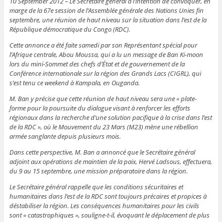
10 September 2012 – Le Secrétaire général a l’intention de convoquer, en
marge de la 67e session de l’Assemblée générale des Nations Unies fin
septembre, une réunion de haut niveau sur la situation dans l’est de la
République démocratique du Congo (RDC).
Cette annonce a été faite samedi par son Représentant spécial pour
l’Afrique centrale, Abou Moussa, qui a lu un message de Ban Ki-moon
lors du mini-Sommet des chefs d’État et de gouvernement de la
Conférence internationale sur la région des Grands Lacs (CIGRL), qui
s’est tenu ce weekend à Kampala, en Ouganda.
M. Ban y précise que cette réunion de haut niveau sera une « plate-
forme pour la poursuite du dialogue visant à renforcer les efforts
régionaux dans la recherche d’une solution pacifique à la crise dans l’est
de la RDC », où le Mouvement du 23 Mars (M23) mène une rébellion
armée sanglante depuis plusieurs mois.
Dans cette perspective, M. Ban a annoncé que le Secrétaire général
adjoint aux opérations de maintien de la paix, Hervé Ladsous, effectuera,
du 9 au 15 septembre, une mission préparatoire dans la région.
Le Secrétaire général rappelle que les conditions sécuritaires et
humanitaires dans l’est de la RDC sont toujours précaires et propices à
déstabiliser la région. Les conséquences humanitaires pour les civils
sont « catastrophiques », souligne-t-il, évoquant le déplacement de plus