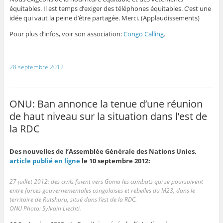
équitables. Il est temps d’exiger des téléphones équitables. C’est une
idée qui vaut la peine d’être partagée. Merci. (Applaudissements)
Pour plus d’infos, voir son association:
Congo Calling
.
28 septembre 2012
ONU: Ban annonce la tenue d’une réunion
de haut niveau sur la situation dans l’est de
la RDC
Des nouvelles de l’Assemblée Générale des Nations Unies,
article publié en ligne
le 10 septembre 2012:
27 juillet 2012: des civils fuient vers Goma les combats qui se poursuivent
entre forces gouvernementales congolaises et rebelles du M23, dans le
territoire de Rutshuru, situé dans l’est de la RDC.
ONU Photo: Sylvain Liechti.