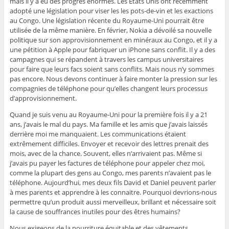
mais il y a eu des progrès énormes. Les Etats Unis ont récemment
adopté une législation pour viser les les pots-de-vin et les exactions
au Congo. Une législation récente du Royaume-Uni pourrait être
utilisée de la même manière. En février, Nokia a dévoilé sa nouvelle
politique sur son approvisionnement en minéraux au Congo, et il y a
une pétition à Apple pour fabriquer un iPhone sans conflit. Il y a des
campagnes qui se répandent à travers les campus universitaires
pour faire que leurs facs soient sans conflits. Mais nous n’y sommes
pas encore. Nous devons continuer à faire monter la pression sur les
compagnies de téléphone pour qu’elles changent leurs processus
d’approvisionnement.
Quand je suis venu au Royaume-Uni pour la première fois il y a 21
ans, j’avais le mal du pays. Ma famille et les amis que j’avais laissés
derrière moi me manquaient. Les communications étaient
extrêmement difficiles. Envoyer et recevoir des lettres prenait des
mois, avec de la chance. Souvent, elles n’arrivaient pas. Même si
j’avais pu payer les factures de téléphone pour appeler chez moi,
comme la plupart des gens au Congo, mes parents n’avaient pas le
téléphone. Aujourd’hui, mes deux fils David et Daniel peuvent parler
à mes parents et apprendre à les connaitre. Pourquoi devrions-nous
permettre qu’un produit aussi merveilleux, brillant et nécessaire soit
la cause de souffrances inutiles pour des êtres humains?
Nous exigeons de la nourriture équitable et des vêtements