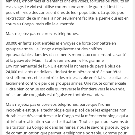
femmes, d’hommes et d’enfants ont été violés, torturés ou réduits en
esclavage. Le viol est utilisé comme une arme de guerre, il instille la
peur, et il vide des zones entières de leur population. La quête pour
l’extraction de ce minerai a non seulement facilité la guerre qui est en
cours au Congo, mais elle l’a alimentée.
Mais ne jetez pas encore vos téléphones.
30,000 enfants sont enrôlés et envoyés de force combattre en
groupes armés. Le Congo a régulièrement des chiffres
épouvantables dans les classements mondiaux concernant la santé
et la pauvreté. Mais, il faut le remarquer, le Programme
Environnemental de l’ONU a estimé la richesse du pays à plus de
24,000 milliards de dollars. L’industrie minière contrôlée par l’état
s’est effondrée, et le contrôle des mines a volé en éclats. Le coltan est
facilement contrôlé par des groupes armés. Une route commerciale
illicite bien connue est celle qui traverse la frontière vers le Rwanda,
où le tantale congolais est déguisé en tantale rwandais.
Mais ne jetez pas encore vos téléphones, parce que l’ironie
incroyable est que la technologie qui a placé de telles exigences non
durables et dévastatrices sur le Congo est la même technologie qui a
attiré notre attention sur cette situation. Tout ce que nous savons de
la situation au Congo et dans les mines, nous le savons grâce au type
de communication que permet le téléphone portable. Comme pour