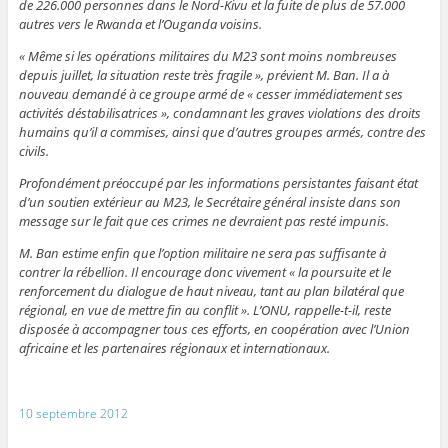
de 226.000 personnes dans le Nord-Kivu et la fuite de plus de 57.000
autres vers le Rwanda et l’Ouganda voisins.
« Même si les opérations militaires du M23 sont moins nombreuses
depuis juillet, la situation reste très fragile », prévient M. Ban. Il a à
nouveau demandé à ce groupe armé de « cesser immédiatement ses
activités déstabilisatrices », condamnant les graves violations des droits
humains qu’il a commises, ainsi que d’autres groupes armés, contre des
civils.
Profondément préoccupé par les informations persistantes faisant état
d’un soutien extérieur au M23, le Secrétaire général insiste dans son
message sur le fait que ces crimes ne devraient pas resté impunis.
M. Ban estime enfin que l’option militaire ne sera pas suffisante à
contrer la rébellion. Il encourage donc vivement « la poursuite et le
renforcement du dialogue de haut niveau, tant au plan bilatéral que
régional, en vue de mettre fin au conflit ». L’ONU, rappelle-t-il, reste
disposée à accompagner tous ces efforts, en coopération avec l’Union
africaine et les partenaires régionaux et internationaux.
10 septembre 2012