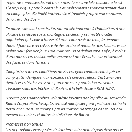
moyenne composée de huit personnes. Ainsi, une telle maisonnette est-
elle trop exigüe pour la contenir. Ces maisonnettes sont construites dans
un camp : plus d’intimité individuelle et familiale propre aux coutumes
de la tribu des Bashi.
En outre, elles sont construites sur un site impropre à l’habitation, à une
altitude très élevée sur la montagne. Le climat y est hostile à cette
population qui vivait à basse altitude. Pour avoir de l’eau, les femmes
doivent faire face au calvaire de descendre et remonter des kilomètres au
moins deux fois par jour. Une vraie prouesse d’alpinisme. Enfin, à moins
d’une année, ces maisonnettes menacent de s’écrouler, car présentant
des fissures dans les murs.
Compte tenu de ces conditions de vie, ces gens commencent à fuir ce
camp qu’ils identifient aux ex-camps de concentration. C’est ainsi que
depuis le 16 février 2012 une partie de cette population est venue
s’installer sous des bâches et d’autres à la belle étoile à BUGUMYA;
D’autres gens sont arrêtés, voir même fouettés par la police au service de
Banro Corporation, lorsqu’ils ont osé manifester pour protester contre la
destruction de leurs champs par les travaux de traçage des routes qui
mènent aux mines et autres installations de Banro.
Promesses non tenues
Les populations expropriées de leur terre attendent depuis deux ans le