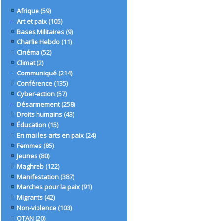
Afrique
(59)
Art et paix
(105)
Bases Militaires
(9)
Charlie Hebdo
(11)
Cinéma
(52)
Climat
(2)
Communiqué
(214)
Conférence
(135)
Cyber-action
(57)
Désarmement
(258)
Droits humains
(43)
Éducation
(15)
En mai les arts en paix
(24)
Femmes
(85)
Jeunes
(80)
Maghreb
(122)
Manifestation
(387)
Marches pour la paix
(91)
Migrants
(42)
Non-violence
(103)
OTAN
(20)