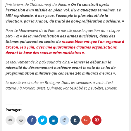
finistériens de Châteauneuf-du-Faou:
« On l’a construit après
l’explosion d’un missile en plein vol, il y a quelques semaines. Le
M51 représente, à nos yeux, l’exemple le plus abouti de la
violation, par la France, du traité de non-prolifération nucléaire. »
Pour Le Mouvement de la Paix, ce missile pose la question du « risque
zéro » et
« de la modernisation des armes nucléaires, deux des
thèmes qui seront au centre du
rassemblement que l’on organise à
Crozon, le 9 juin, avec une quarantaine d’autres organisations,
devant la base des sous-marins nucléaires ».
Le Mouvement de la paix souhaite ainsi
« lancer le débat sur la
nécessité du désarmement nucléaire avant le vote de la loi de
programmation militaire qui concerne 240 milliards d’euros ».
Le missile va circuler en Bretagne. Dans les semaines à venir, il est
attendu à Morlaix, Brest, Quimper, Pont-L’Abbé et, peut-être, Lorient.
Partager :
C
C
P
P
C
P
C
C
C
l
l
a
a
l
a
l
l
l
i
i
r
r
i
r
i
i
i
q
q
t
t
q
t
q
q
q