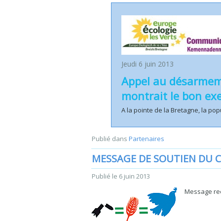
Jeudi 6 juin 2013
Appel au désarmeme
montrait le bon ex
A la pointe de la Bretagne, la po
Publié dans
Partenaires
MESSAGE DE SOUTIEN DU 
Publié le
6 juin 2013
Message reç