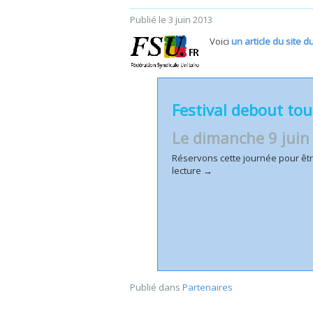
Publié le
3 juin 2013
Voici
un article du site 
Festival debout tou
Le dimanche 9 juin
Réservons cette journée pour ê
lecture
→
Publié dans
Partenaires