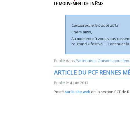
Carcassonne le 6 août 2013
Chers amis,
Au moment où vous vous rassembl
ce grand « festival…
Continuer la
Publié dans
Partenaires
,
Raisons pour lequ
ARTICLE DU PCF RENNES 
Publié le
4 juin 2013
Posté
sur le site web
de la section PCF de R