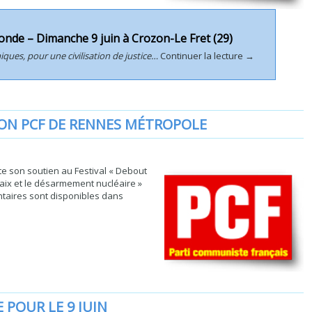
nde – Dimanche 9 juin à Crozon-Le Fret (29)
ques, pour une civilisation de justice…
Continuer la lecture
→
ON PCF DE RENNES MÉTROPOLE
e son soutien au Festival « Debout
 paix et le désarmement nucléaire »
ntaires sont disponibles dans
→
 POUR LE 9 JUIN