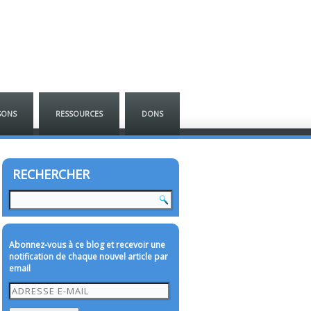
SONS
RESSOURCES
DONS
RECHERCHER
Abonnez-vous à ce blog et recevoir une
notification de chaque nouvel article par
email
Adresse
e-