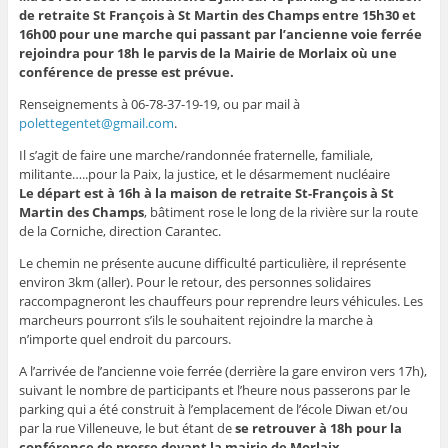
de retraite St François à St Martin des Champs entre 15h30 et
16h00 pour une marche qui passant par l’ancienne voie ferrée
rejoindra pour 18h le parvis de la Mairie de Morlaix où une
conférence de presse est prévue.
Renseignements à 06-78-37-19-19, ou par mail à
polettegentet@gmail.com
.
Il s’agit de faire une marche/randonnée fraternelle, familiale,
militante…..pour la Paix, la justice, et le désarmement nucléaire
Le départ est à 16h à la maison de retraite St-François à St
Martin des Champs
, bâtiment rose le long de la rivière sur la route
de la Corniche, direction Carantec.
Le chemin ne présente aucune difficulté particulière, il représente
environ 3km (aller). Pour le retour, des personnes solidaires
raccompagneront les chauffeurs pour reprendre leurs véhicules. Les
marcheurs pourront s’ils le souhaitent rejoindre la marche à
n’importe quel endroit du parcours.
A l’arrivée de l’ancienne voie ferrée (derrière la gare environ vers 17h),
suivant le nombre de participants et l’heure nous passerons par le
parking qui a été construit à l’emplacement de l’école Diwan et/ou
par la rue Villeneuve, le but étant de
se retrouver à 18h pour la
conférence de presse devant la mairie de Morlaix.