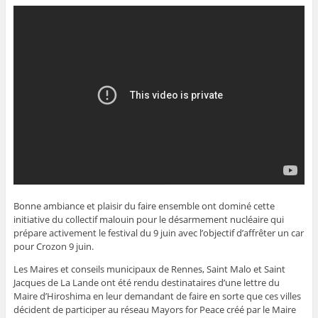
Bonne ambiance et plaisir du faire ensemble ont dominé cette
initiative du collectif malouin pour le désarmement nucléaire qui
prépare activement le festival du 9 juin avec l’objectif d’affrêter un car
pour Crozon 9 juin.
Les Maires et conseils municipaux de Rennes, Saint Malo et Saint
Jacques de La Lande ont été rendu destinataires d’une lettre du
Maire d’Hiroshima en leur demandant de faire en sorte que ces villes
décident de participer au réseau Mayors for Peace créé par le Maire