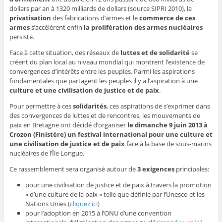
dollars par an à 1320 milliards de dollars (source SIPRI 2010), la
privatisation
des fabrications d’armes et le
commerce de ces
armes
s’accélèrent enfin
la prolifération des armes nucléaires
persiste.
Face à cette situation, des réseaux de
luttes et de solidarité
se
créent du plan local au niveau mondial qui montrent l’existence de
convergences d’intérêts entre les peuples. Parmi les aspirations
fondamentales que partagent les peuples il y a l’aspiration à une
culture et une civilisation de justice et de paix
.
Pour permettre à ces
solidarités
, ces aspirations de s’exprimer dans
des convergences de luttes et de rencontres, les mouvements de
paix en Bretagne ont décidé d’organiser
le dimanche 9 juin 2013 à
Crozon (Finistère) un festival international pour une culture et
une civilisation de justice et de paix
face à la base de sous-marins
nucléaires de l’Île Longue.
Ce rassemblement sera organisé autour de
3 exigences
principales:
pour une civilisation de justice et de paix à travers la promotion
« d’une culture de la paix » telle que définie par l’Unesco et les
Nations Unies (
cliquez ici
)
pour l’adoption en 2015 à l’ONU d’une convention