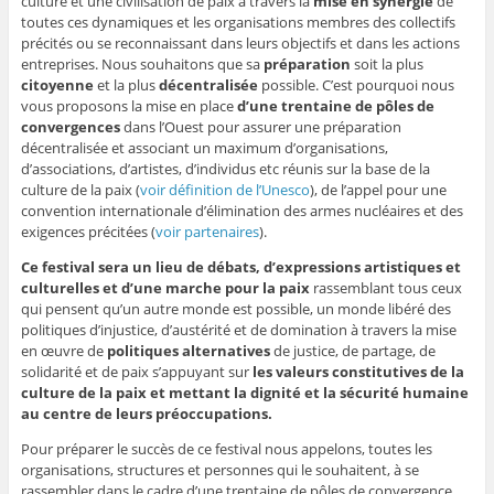
culture et une civilisation de paix à travers la
mise en synergie
de
toutes ces dynamiques et les organisations membres des collectifs
précités ou se reconnaissant dans leurs objectifs et dans les actions
entreprises. Nous souhaitons que sa
préparation
soit la plus
citoyenne
et la plus
décentralisée
possible. C’est pourquoi nous
vous proposons la mise en place
d’une trentaine de pôles de
convergences
dans l’Ouest pour assurer une préparation
décentralisée et associant un maximum d’organisations,
d’associations, d’artistes, d’individus etc réunis sur la base de la
culture de la paix (
voir définition de l’Unesco
), de l’appel pour une
convention internationale d’élimination des armes nucléaires et des
exigences précitées (
voir partenaires
).
Ce festival sera un lieu de débats, d’expressions artistiques et
culturelles et d’une marche pour la paix
rassemblant tous ceux
qui pensent qu’un autre monde est possible, un monde libéré des
politiques d’injustice, d’austérité et de domination à travers la mise
en œuvre de
politiques alternatives
de justice, de partage, de
solidarité et de paix s’appuyant sur
les valeurs constitutives de la
culture de la paix et mettant la dignité et la sécurité humaine
au centre de leurs préoccupations.
Pour préparer le succès de ce festival nous appelons, toutes les
organisations, structures et personnes qui le souhaitent, à se
rassembler dans le cadre d’une trentaine de pôles de convergence