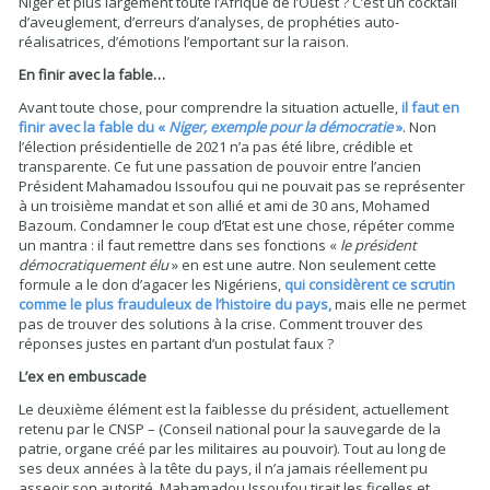
Niger et plus largement toute l’Afrique de l’Ouest ? C’est un cocktail
d’aveuglement, d’erreurs d’analyses, de prophéties auto-
réalisatrices, d’émotions l’emportant sur la raison.
En finir avec la fable…
Avant toute chose, pour comprendre la situation actuelle,
il faut en
finir avec la fable du «
Niger, exemple pour la démocratie
»
. Non
l’élection présidentielle de 2021 n’a pas été libre, crédible et
transparente. Ce fut une passation de pouvoir entre l’ancien
Président Mahamadou Issoufou qui ne pouvait pas se représenter
à un troisième mandat et son allié et ami de 30 ans, Mohamed
Bazoum. Condamner le coup d’Etat est une chose, répéter comme
un mantra : il faut remettre dans ses fonctions «
le président
démocratiquement élu
» en est une autre. Non seulement cette
formule a le don d’agacer les Nigériens,
qui considèrent ce scrutin
comme le plus frauduleux de l’histoire du pays,
mais elle ne permet
pas de trouver des solutions à la crise. Comment trouver des
réponses justes en partant d’un postulat faux ?
L’ex en embuscade
Le deuxième élément est la faiblesse du président, actuellement
retenu par le CNSP – (Conseil national pour la sauvegarde de la
patrie, organe créé par les militaires au pouvoir). Tout au long de
ses deux années à la tête du pays, il n’a jamais réellement pu
asseoir son autorité. Mahamadou Issoufou tirait les ficelles et