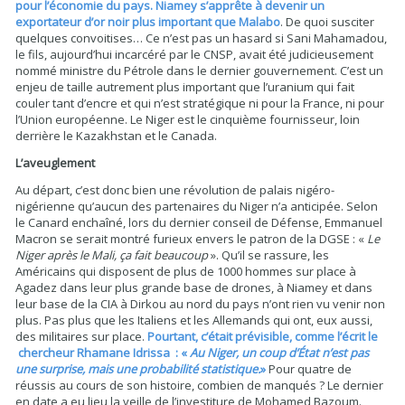
pour l’économie du pays. Niamey s’apprête à devenir un
exportateur d’or noir plus important que Malabo
. De quoi susciter
quelques convoitises… Ce n’est pas un hasard si Sani Mahamadou,
le fils, aujourd’hui incarcéré par le CNSP, avait été judicieusement
nommé ministre du Pétrole dans le dernier gouvernement. C’est un
enjeu de taille autrement plus important que l’uranium qui fait
couler tant d’encre et qui n’est stratégique ni pour la France, ni pour
l’Union européenne. Le Niger est le cinquième fournisseur, loin
derrière le Kazakhstan et le Canada.
L’aveuglement
Au départ, c’est donc bien une révolution de palais nigéro-
nigérienne qu’aucun des partenaires du Niger n’a anticipée. Selon
le Canard enchaîné, lors du dernier conseil de Défense, Emmanuel
Macron se serait montré furieux envers le patron de la DGSE : «
Le
Niger après le Mali, ça fait beaucoup
». Qu’il se rassure, les
Américains qui disposent de plus de 1000 hommes sur place à
Agadez dans leur plus grande base de drones, à Niamey et dans
leur base de la CIA à Dirkou au nord du pays n’ont rien vu venir non
plus. Pas plus que les Italiens et les Allemands qui ont, eux aussi,
des militaires sur place.
Pourtant, c’était prévisible, comme l’écrit le
chercheur Rhamane Idrissa : «
Au Niger, un coup d’État n’est pas
une surprise, mais une probabilité statistique.
»
Pour quatre de
réussis au cours de son histoire, combien de manqués ? Le dernier
en date a eu lieu la veille de l’investiture de Mohamed Bazoum.