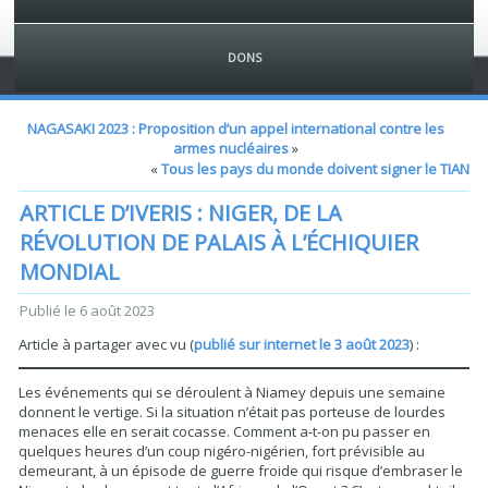
DONS
NAGASAKI 2023 : Proposition d’un appel international contre les
armes nucléaires
»
«
Tous les pays du monde doivent signer le TIAN
ARTICLE D’IVERIS : NIGER, DE LA
RÉVOLUTION DE PALAIS À L’ÉCHIQUIER
MONDIAL
Publié le
6 août 2023
Article à partager avec vu (
publié sur internet le 3 août 2023
) :
Les événements qui se déroulent à Niamey depuis une semaine
donnent le vertige. Si la situation n’était pas porteuse de lourdes
menaces elle en serait cocasse. Comment a-t-on pu passer en
quelques heures d’un coup nigéro-nigérien, fort prévisible au
demeurant, à un épisode de guerre froide qui risque d’embraser le