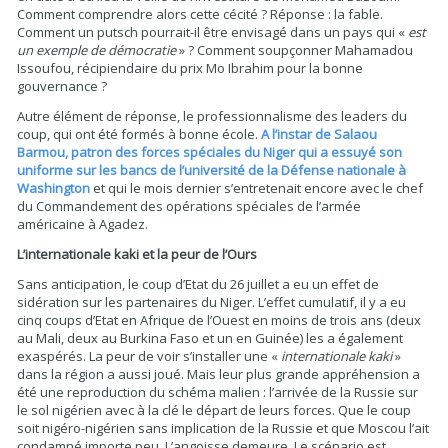
Comment comprendre alors cette cécité ? Réponse : la fable.
Comment un putsch pourrait-il être envisagé dans un pays qui «
est
un exemple de démocratie
» ? Comment soupçonner Mahamadou
Issoufou, récipiendaire du prix Mo Ibrahim pour la bonne
gouvernance ?
Autre élément de réponse, le professionnalisme des leaders du
coup, qui ont été formés à bonne école.
A l’instar de Salaou
Barmou, patron des forces spéciales du Niger qui a essuyé son
uniforme sur les bancs de l’université de la Défense nationale à
Washington
et qui le mois dernier s’entretenait encore avec le chef
du Commandement des opérations spéciales de l’armée
américaine à Agadez.
L’internationale kaki et la peur de l’Ours
Sans anticipation, le coup d’Etat du 26 juillet a eu un effet de
sidération sur les partenaires du Niger. L’effet cumulatif, il y a eu
cinq coups d’Etat en Afrique de l’Ouest en moins de trois ans (deux
au Mali, deux au Burkina Faso et un en Guinée) les a également
exaspérés. La peur de voir s’installer une «
internationale kaki
»
dans la région a aussi joué. Mais leur plus grande appréhension a
été une reproduction du schéma malien : l’arrivée de la Russie sur
le sol nigérien avec à la clé le départ de leurs forces. Que le coup
soit nigéro-nigérien sans implication de la Russie et que Moscou l’ait
condamné importe peu. L’angoisse demeure. Le scénario est