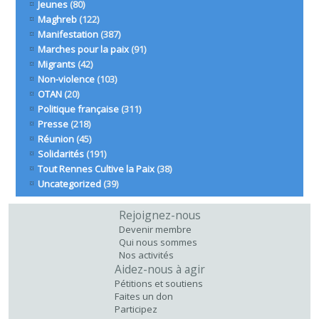
Jeunes
(80)
Maghreb
(122)
Manifestation
(387)
Marches pour la paix
(91)
Migrants
(42)
Non-violence
(103)
OTAN
(20)
Politique française
(311)
Presse
(218)
Réunion
(45)
Solidarités
(191)
Tout Rennes Cultive la Paix
(38)
Uncategorized
(39)
Rejoignez-nous
Devenir membre
Qui nous sommes
Nos activités
Aidez-nous à agir
Pétitions et soutiens
Faites un don
Participez