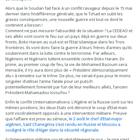
Alors que le Soudan fait face à un conflit ravageur depuis le 15 mai
dernier dans l’indifférence générale, que le Tchad en subit les
graves conséquences, une nouvelle guerre est tout ce dont le
continent a besoin !
Comment ne pas mesurer l’absurdité de la situation ? La CEDEAO et
ses alliés vont ouvrir le feu sur un pays déjà en guerre sur deux
fronts, Boko Haram au sud-est et l’Etat Islamique dans les Trois
frontières. Ils vont donc faire la guerre à leurs frères d’armes qu’ils
soutiennent dans la lutte contre le terrorisme. Par ailleurs,
Nigériens et Nigérians luttent ensemble contre Boko Haram. En
prime, au premier coup de feu, la vie de Mohamed Bazoum sera
menacée, il n’y aura donc plus de «
Président démocratiquement
élu
» à remettre sur le trône. De plus, ne serait-il pas pour le moins
singulier d’utiliser l’arme fatale pour un putsch
potentiellement fomenté par l’un de leur meilleurs alliés, l’ancien
Président Mahamadou Issoufou ?
Enfin le conflit s’internationalisera. L’Algérie et la Russie sont sur les
mêmes positions, les deux Etats ont dénoncé le coup d’Etat mais
sont viscéralement opposés à une intervention militaire. Preuve
que l’affaire est prise au sérieux,
le 2 août le chef d’Etat-major
algérien, Saïd Chanegrina s’est rendu en Russie et Moscou a
souligné le rôle d’Alger dans la sécurité régionale
.
Si l’intervention militaire voyait véritablement le jour – le pire n’est