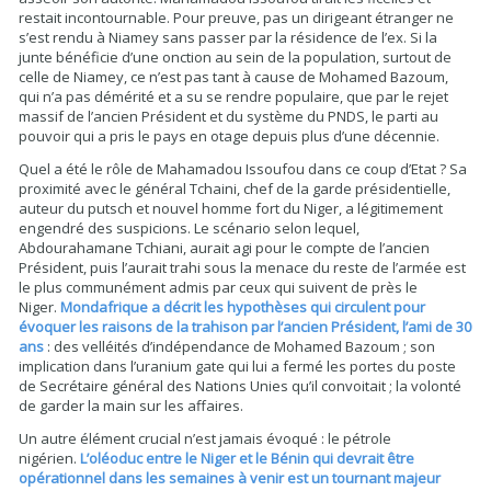
restait incontournable. Pour preuve, pas un dirigeant étranger ne
s’est rendu à Niamey sans passer par la résidence de l’ex. Si la
junte bénéficie d’une onction au sein de la population, surtout de
celle de Niamey, ce n’est pas tant à cause de Mohamed Bazoum,
qui n’a pas démérité et a su se rendre populaire, que par le rejet
massif de l’ancien Président et du système du PNDS, le parti au
pouvoir qui a pris le pays en otage depuis plus d’une décennie.
Quel a été le rôle de Mahamadou Issoufou dans ce coup d’Etat ? Sa
proximité avec le général Tchaini, chef de la garde présidentielle,
auteur du putsch et nouvel homme fort du Niger, a légitimement
engendré des suspicions. Le scénario selon lequel,
Abdourahamane Tchiani, aurait agi pour le compte de l’ancien
Président, puis l’aurait trahi sous la menace du reste de l’armée est
le plus communément admis par ceux qui suivent de près le
Niger.
Mondafrique a décrit les hypothèses qui circulent pour
évoquer les raisons de la trahison par l’ancien Président, l’ami de 30
ans
: des velléités d’indépendance de Mohamed Bazoum ; son
implication dans l’uranium gate qui lui a fermé les portes du poste
de Secrétaire général des Nations Unies qu’il convoitait ; la volonté
de garder la main sur les affaires.
Un autre élément crucial n’est jamais évoqué : le pétrole
nigérien.
L’oléoduc entre le Niger et le Bénin qui devrait être
opérationnel dans les semaines à venir est un tournant majeur