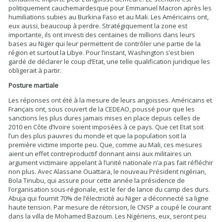
politiquement cauchemardesque pour Emmanuel Macron après les
humiliations subies au Burkina Faso et au Mali. Les Américains ont,
eux aussi, beaucoup à perdre. Stratégiquement la zone est
importante, ils ont investi des centaines de millions dans leurs
bases au Niger qui leur permettent de contrôler une partie de la
région et surtout la Libye. Pour l’instant, Washington s’est bien
gardé de déclarer le coup d’Etat, une telle qualification juridique les
obligerait à partir.
Posture martiale
Les réponses ont été à la mesure de leurs angoisses. Américains et
Français ont, sous couvert de la CEDEAO, poussé pour que les
sanctions les plus dures jamais mises en place depuis celles de
2010 en Côte d’Ivoire soient imposées à ce pays. Que cet Etat soit
l’un des plus pauvres du monde et que la population soit la
première victime importe peu. Que, comme au Mali, ces mesures
aient un effet contreproductif donnant ainsi aux militaires un
argument victimaire appelant à l’unité nationale n’a pas fait réfléchir
non plus. Avec Alassane Ouattara, le nouveau Président nigérian,
Bola Tinubu, qui assure pour cette année la présidence de
l’organisation sous-régionale, est le fer de lance du camp des durs.
Abuja qui fournit 70% de l’électricité au Niger a déconnecté sa ligne
haute tension. Par mesure de rétorsion, le CNSP a coupé le courant
dans la villa de Mohamed Bazoum. Les Nigériens, eux, seront peu