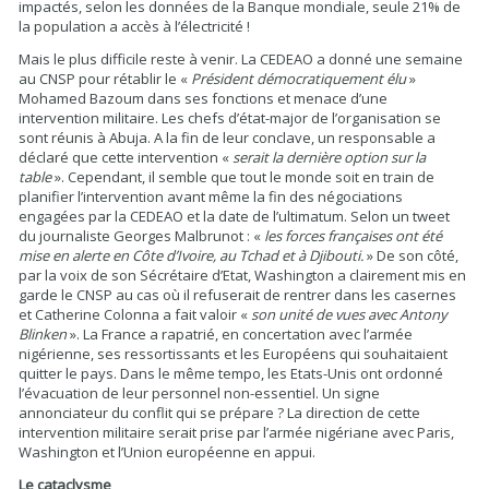
impactés, selon les données de la Banque mondiale, seule 21% de
la population a accès à l’électricité !
Mais le plus difficile reste à venir. La CEDEAO a donné une semaine
au CNSP pour rétablir le «
Président démocratiquement élu
»
Mohamed Bazoum dans ses fonctions et menace d’une
intervention militaire. Les chefs d’état-major de l’organisation se
sont réunis à Abuja. A la fin de leur conclave, un responsable a
déclaré que cette intervention «
serait la dernière option sur la
table
». Cependant, il semble que tout le monde soit en train de
planifier l’intervention avant même la fin des négociations
engagées par la CEDEAO et la date de l’ultimatum. Selon un tweet
du journaliste Georges Malbrunot : «
les forces françaises ont été
mise en alerte en Côte d’Ivoire, au Tchad et à Djibouti.
» De son côté,
par la voix de son Sécrétaire d’Etat, Washington a clairement mis en
garde le CNSP au cas où il refuserait de rentrer dans les casernes
et Catherine Colonna a fait valoir «
son unité de vues avec Antony
Blinken
». La France a rapatrié, en concertation avec l’armée
nigérienne, ses ressortissants et les Européens qui souhaitaient
quitter le pays. Dans le même tempo, les Etats-Unis ont ordonné
l’évacuation de leur personnel non-essentiel. Un signe
annonciateur du conflit qui se prépare ? La direction de cette
intervention militaire serait prise par l’armée nigériane avec Paris,
Washington et l’Union européenne en appui.
Le cataclysme