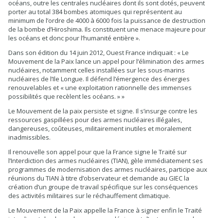
océans, outre les centrales nucléaires dont ils sont dotés, peuvent
porter au total 384 bombes atomiques qui représentent au
minimum de l’ordre de 4000 à 6000 fois la puissance de destruction
de la bombe d’Hiroshima. Ils constituent une menace majeure pour
les océans et donc pour l’humanité entière ».
Dans son édition du 14 juin 2012, Ouest France indiquait : « Le
Mouvement de la Paix lance un appel pour l’élimination des armes
nucléaires, notamment celles installées sur les sous-marins
nucléaires de l’Ile Longue. Il défend l’émergence des énergies
renouvelables et « une exploitation rationnelle des immenses
possibilités que recèlent les océans. » »
Le Mouvement de la paix persiste et signe. Il s’insurge contre les
ressources gaspillées pour des armes nucléaires illégales,
dangereuses, coûteuses, militairement inutiles et moralement
inadmissibles.
Il renouvelle son appel pour que la France signe le Traité sur
l’Interdiction des armes nucléaires (TIAN), gèle immédiatement ses
programmes de modernisation des armes nucléaires, participe aux
réunions du TIAN à titre d’observateur et demande au GIEC la
création d’un groupe de travail spécifique sur les conséquences
des activités militaires sur le réchauffement climatique.
Le Mouvement de la Paix appelle la France à signer enfin le Traité