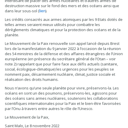
interdisant de placer des armes nucléaires et d’autres armes de
destruction massive sur le fond des mers et des océans ainsi que
dans leur sous-sol (
lien
).
Les crédits consacrés aux armes atomiques par les 9 Etats dotés de
telles armes seraient mieux utilisés pour combattre les
dérèglements climatiques et pour la protection des océans et de la
planète.
Le Mouvement de la Paix renouvelle son appel lancé depuis Brest
lors de la manifestation du 9 janvier 2022 à l’occasion de la réunion
des 54 ministres de la défense et des affaires étrangères de l’Union
européenne (en présence du secrétaire général de l’Otan – voir
note 2) rappelant que pour faire face aux défis actuels (sanitaire,
social, écologique-climatique) les urgences pour les peuples se
nomment paix, désarmement nucléaire, climat, justice sociale et
réalisation des droits humains.
Nous n’avons qu’une seule planète pour vivre, préservons-la. Les
océans en sont un des poumons, préservons-les, agissons pour
des océans sans armes nucléaires, soutenons les collaborations
scientifiques internationales pour la Paix et le bien-être favorisées
par l’Onu à travers entre autres le rôle de l’Unesco.
Le Mouvement de la Paix,
Saint Malo, Le 8 novembre 2022