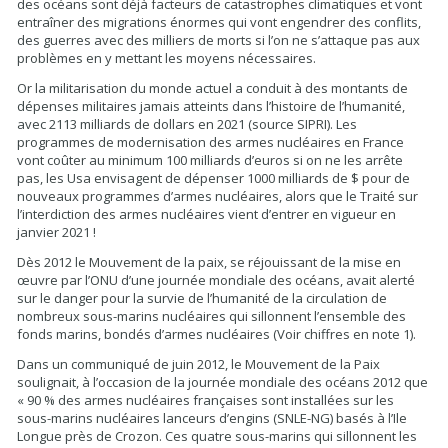
des océans sont déjà facteurs de catastrophes climatiques et vont
entraîner des migrations énormes qui vont engendrer des conflits,
des guerres avec des milliers de morts si l’on ne s’attaque pas aux
problèmes en y mettant les moyens nécessaires.
Or la militarisation du monde actuel a conduit à des montants de
dépenses militaires jamais atteints dans l’histoire de l’humanité,
avec 2113 milliards de dollars en 2021 (source SIPRI). Les
programmes de modernisation des armes nucléaires en France
vont coûter au minimum 100 milliards d’euros si on ne les arrête
pas, les Usa envisagent de dépenser 1000 milliards de $ pour de
nouveaux programmes d’armes nucléaires, alors que le Traité sur
l’interdiction des armes nucléaires vient d’entrer en vigueur en
janvier 2021 !
Dès 2012 le Mouvement de la paix, se réjouissant de la mise en
œuvre par l’ONU d’une journée mondiale des océans, avait alerté
sur le danger pour la survie de l’humanité de la circulation de
nombreux sous-marins nucléaires qui sillonnent l’ensemble des
fonds marins, bondés d’armes nucléaires (Voir chiffres en note 1).
Dans un communiqué de juin 2012, le Mouvement de la Paix
soulignait, à l’occasion de la journée mondiale des océans 2012 que
« 90 % des armes nucléaires françaises sont installées sur les
sous-marins nucléaires lanceurs d’engins (SNLE-NG) basés à l’Ile
Longue près de Crozon. Ces quatre sous-marins qui sillonnent les