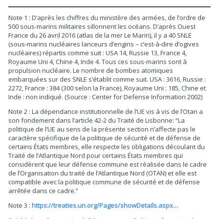
Note 1 : D’après les chiffres du ministère des armées, de l’ordre de
500 sous-marins militaires sillonnent les océans. D’après Ouest
France du 26 avril 2016 (atlas de la mer Le Marin), il y a 40 SNLE
(sous-marins nucléaires lanceurs d’engins – c’est-à-dire d’ogives
nucléaires) répartis comme suit : USA 14, Russie 13, France 4,
Royaume Uni 4, Chine 4, Inde 4. Tous ces sous-marins sont à
propulsion nucléaire. Le nombre de bombes atomiques
embarquées sur des SNLE s’établit comme suit. USA : 3616, Russie :
2272, France : 384 (300 selon la France), Royaume Uni : 185, Chine et
Inde : non indiqué. (Source : Center for Defense Information 2002)
Note 2 : La dépendance institutionnelle de l’UE vis à vis de l’Otan a
son fondement dans l’article 42-2 du Traité de Lisbonne: “La
politique de l’UE au sens de la présente section n’affecte pas le
caractère spécifique de la politique de sécurité et de défense de
certains États membres, elle respecte les obligations découlant du
Traité de l’Atlantique Nord pour certains États membres qui
considèrent que leur défense commune est réalisée dans le cadre
de l’Organisation du traité de l’Atlantique Nord (OTAN) et elle est
compatible avec la politique commune de sécurité et de défense
arrêtée dans ce cadre.”
Note 3 :
https://treaties.un.org/Pages/showDetails.aspx…