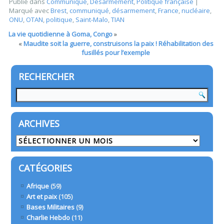
Publié dans
Communiqué
,
Désarmement
,
Politique française
|
Marqué avec
Brest
,
communiqué
,
désarmement
,
France
,
nucléaire
,
ONU
,
OTAN
,
politique
,
Saint-Malo
,
TIAN
La vie quotidienne à Goma, Congo
»
«
Maudite soit la guerre, construisons la paix ! Réhabilitation des
fusillés pour l’exemple
RECHERCHER
ARCHIVES
Archives
CATÉGORIES
Afrique
(59)
Art et paix
(105)
Bases Militaires
(9)
Charlie Hebdo
(11)