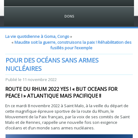
DONS
La vie quotidienne à Goma, Congo
»
«
Maudite soit la guerre, construisons la paix ! Réhabilitation des
fusillés pour l’exemple
POUR DES OCÉANS SANS ARMES
NUCLÉAIRES
Publié le
11 novembre 2022
ROUTE DU RHUM 2022 YES ! « BUT OCEANS FOR
PEACE ! » ATLANTIQUE MAIS PACIFIQUE !!
En ce mardi 8 novembre 2022 à Saint Malo, à la veille du départ de
cette magnifique épreuve sportive de la route du Rhum, le
Mouvement de la Paix français, par la voix de ses comités de Saint
Malo et de Rennes, rappelle une nouvelle fois son exigence
d’océans et d’un monde sans armes nucléaires.