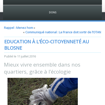
DONS
Rappel : Menez hom
»
«
Communiqué national : La France doit sortir de l’OTAN
EDUCATION À L’ÉCO-CITOYENNETÉ AU
BLOSNE
Publié le
11 juillet 2016
Mieux vivre ensemble dans nos
quartiers, grâce à l’écologie