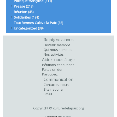
Politique française
(311)
Presse
(218)
Réunion
(45)
Solidarités
(191)
Tout Rennes Cultive la Paix
(38)
Uncategorized
(39)
Rejoignez-nous
Devenir membre
Qui nous sommes
Nos activités
Aidez-nous à agir
Pétitions et soutiens
Faites un don
Participez
Communication
Contactez-nous
Site national
Email
Copyright ©
culturedelapaix.org
Designed by
Creame
.