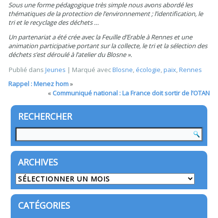
Sous une forme pédagogique très simple nous avons abordé les
thématiques de la protection de l’environnement ; l’identification, le
tri et le recyclage des déchets …
Un partenariat a été crée avec la Feuille d’Erable à Rennes et une
animation participative portant sur la collecte, le tri et la sélection des
déchets s’est déroulé à l’atelier du Blosne ».
Publié dans
Jeunes
|
Marqué avec
Blosne
,
écologie
,
paix
,
Rennes
Rappel : Menez hom
»
«
Communiqué national : La France doit sortir de l’OTAN
RECHERCHER
ARCHIVES
Archives
CATÉGORIES