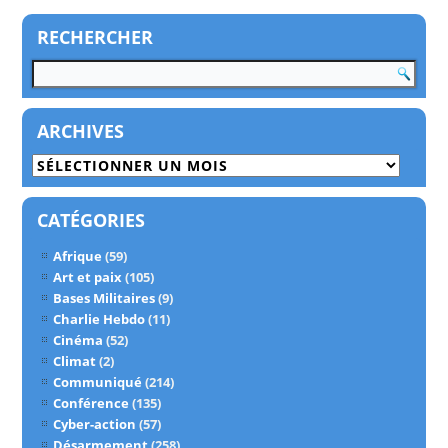
RECHERCHER
ARCHIVES
Archives
CATÉGORIES
Afrique
(59)
Art et paix
(105)
Bases Militaires
(9)
Charlie Hebdo
(11)
Cinéma
(52)
Climat
(2)
Communiqué
(214)
Conférence
(135)
Cyber-action
(57)
Désarmement
(258)