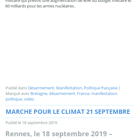
militaire qui prévoit une augmentation de 40% du budget militaire et
60 milliards pour les armes nucléaires.
Publié dans
Désarmement
,
Manifestation
,
Politique française
|
Marqué avec
Bretagne
,
désarmement
,
France
,
manifestation
,
politique
,
vidéo
MARCHE POUR LE CLIMAT 21 SEPTEMBRE
Publié le
18 septembre 2019
Rennes, le 18 septembre 2019 –