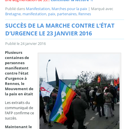
Publié dans
Manifestation
,
Marches pour la paix
|
Marqué avec
Bretagne
,
manifestation
,
paix
,
partenaires
,
Rennes
SUCCÈS DE LA MARCHE CONTRE L’ÉTAT
D’URGENCE LE 23 JANVIER 2016
Publié le
24 janvier 2016
Plusieurs
centaines de
personnes
manifestent
contre l’état
d’urgence à
Rennes, le
Mouvement de
la paix en était
Les extraits du
communiqué de
l’AFP confirme ce
succès.
Maintenant le