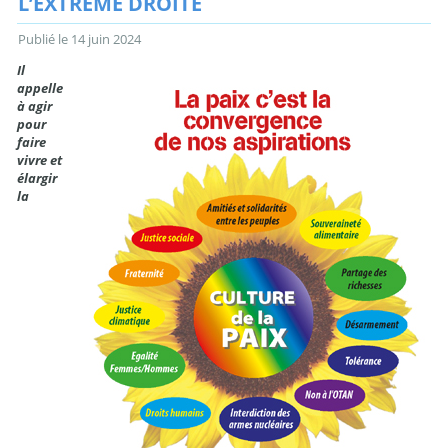
L’EXTRÊME DROITE
Publié le
14 juin 2024
Il
appelle
à agir
pour
faire
vivre et
élargir
la