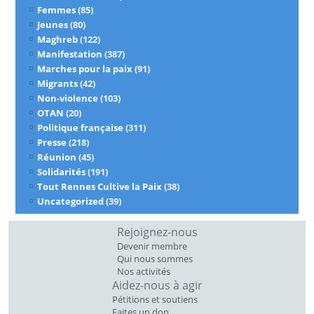
Femmes
(85)
Jeunes
(80)
Maghreb
(122)
Manifestation
(387)
Marches pour la paix
(91)
Migrants
(42)
Non-violence
(103)
OTAN
(20)
Politique française
(311)
Presse
(218)
Réunion
(45)
Solidarités
(191)
Tout Rennes Cultive la Paix
(38)
Uncategorized
(39)
Rejoignez-nous
Devenir membre
Qui nous sommes
Nos activités
Aidez-nous à agir
Pétitions et soutiens
Faites un don