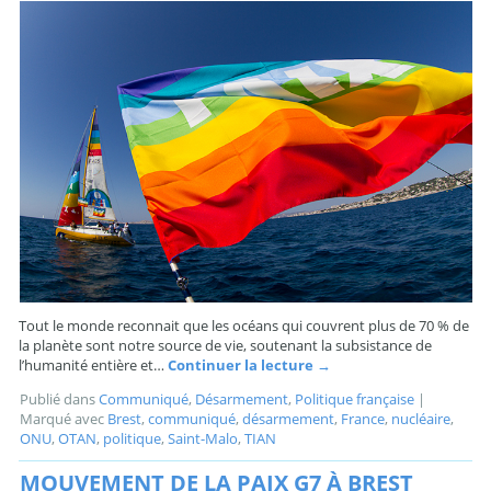
Tout le monde reconnait que les océans qui couvrent plus de 70 % de
la planète sont notre source de vie, soutenant la subsistance de
l’humanité entière et…
Continuer la lecture
→
Publié dans
Communiqué
,
Désarmement
,
Politique française
|
Marqué avec
Brest
,
communiqué
,
désarmement
,
France
,
nucléaire
,
ONU
,
OTAN
,
politique
,
Saint-Malo
,
TIAN
MOUVEMENT DE LA PAIX G7 À BREST