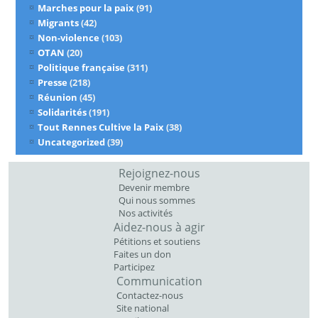
Marches pour la paix
(91)
Migrants
(42)
Non-violence
(103)
OTAN
(20)
Politique française
(311)
Presse
(218)
Réunion
(45)
Solidarités
(191)
Tout Rennes Cultive la Paix
(38)
Uncategorized
(39)
Rejoignez-nous
Devenir membre
Qui nous sommes
Nos activités
Aidez-nous à agir
Pétitions et soutiens
Faites un don
Participez
Communication
Contactez-nous
Site national