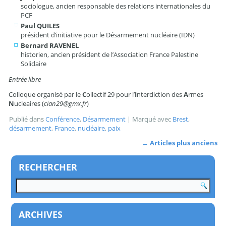
sociologue, ancien responsable des relations internationales du
PCF
Paul QUILES
président d’initiative pour le Désarmement nucléaire (IDN)
Bernard RAVENEL
historien, ancien président de l’Association France Palestine
Solidaire
Entrée libre
Colloque organisé par le
C
ollectif 29 pour l’
I
nterdiction des
A
rmes
N
ucleaires (
cian29@gmx.fr
)
Publié dans
Conférence
,
Désarmement
|
Marqué avec
Brest
,
désarmement
,
France
,
nucléaire
,
paix
←
Articles plus anciens
RECHERCHER
ARCHIVES