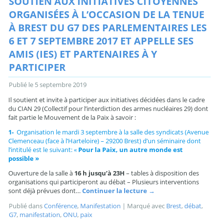
SOUTIEN AUX INITIATIVES CITOYENNES
ORGANISÉES À L’OCCASION DE LA TENUE
À BREST DU G7 DES PARLEMENTAIRES LES
6 ET 7 SEPTEMBRE 2017 ET APPELLE SES
AMIS (IES) ET PARTENAIRES À Y
PARTICIPER
Publié le
5 septembre 2019
Il soutient et invite à participer aux initiatives décidées dans le cadre
du CIAN 29 (Collectif pour l’interdiction des armes nucléaires 29) dont
fait partie le Mouvement de la Paix à savoir :
1-
Organisation le mardi 3 septembre à la salle des syndicats (Avenue
Clemenceau (face à l’Harteloire) – 29200 Brest) d’un séminaire dont
l’intitulé est le suivant: «
Pour la Paix, un autre monde est
possible »
Ouverture de la salle à
16 h jusqu’à 23H
– tables à disposition des
organisations qui participeront au débat – Plusieurs interventions
sont déjà prévues dont…
Continuer la lecture
→
Publié dans
Conférence
,
Manifestation
|
Marqué avec
Brest
,
débat
,
G7
,
manifestation
,
ONU
,
paix