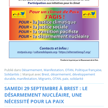
Publié dans
Désarmement
,
Manifestation
,
OTAN
,
Politique française
,
Solidarités
|
Marqué avec
Brest
,
désarmement
,
développement
durable
,
manifestation
,
Migrants
,
OTAN
,
paix
,
solidarité
SAMEDI 29 SEPTEMBRE À BREST : LE
DÉSARMEMENT NUCLÉAIRE, UNE
NÉCESSITÉ POUR LA PAIX