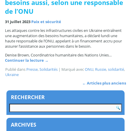
besoins aussi, selon une responsable
de l’ONU
31 juillet 2023
Paix et sécurité
Les attaques contre les infrastructures civiles en Ukraine entraînent
une augmentation des besoins humanitaires, a déclaré lundi une
haute responsable de l’ONU, appelant à un financement accru pour
assurer l’assistance aux personnes dans le besoin.
Denise Brown, Coordinatrice humanitaire des Nations Unies…
Continuer la lecture
→
Publié dans
Presse
,
Solidarités
|
Marqué avec
ONU
,
Russie
,
solidarité
,
Ukraine
←
Articles plus anciens
RECHERCHER
ARCHIVES