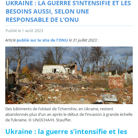
UKRAINE : LA GUERRE S’INTENSIFIE ET LES
BESOINS AUSSI, SELON UNE
RESPONSABLE DE L’ONU
Publié le
1 août 2023
Article
publié sur le site de l’ONU
le 31 juillet 2023
:
Des bâtiments de l’oblast de Tchernihiv, en Ukraine, restent
abandonnés plus d’un an après le début de l’invasion à grande échelle
de l’Ukraine. © UNOCHA/H. Stauffer.
Ukraine : la guerre s’intensifie et les