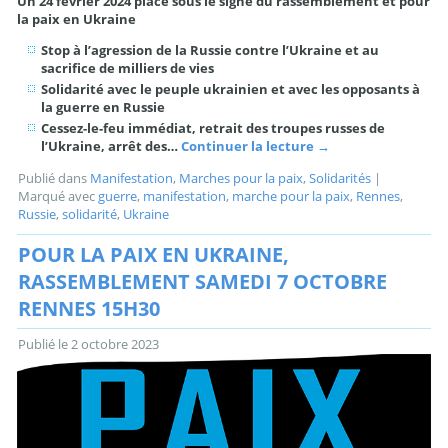
Un 24 février 2024 placé sous le signe du rassemblement et pour
la paix en Ukraine
Stop à l’agression de la Russie contre l’Ukraine et au
sacrifice de milliers de vies
Solidarité avec le peuple ukrainien et avec les opposants à
la guerre en Russie
Cessez-le-feu immédiat, retrait des troupes russes de
l’Ukraine, arrêt des…
Continuer la lecture
→
Publié dans
Manifestation
,
Marches pour la paix
,
Solidarités
|
Marqué avec
guerre
,
manifestation
,
marche pour la paix
,
Rennes
,
Russie
,
solidarité
,
Ukraine
POUR LA PAIX EN UKRAINE,
RASSEMBLEMENT SAMEDI 7 OCTOBRE
RENNES 15H30
Publié le
2 octobre 2023