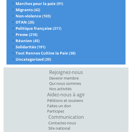
Marches pour la paix
(91)
Migrants
(42)
Non-violence
(103)
OTAN
(20)
Politique française
(311)
Presse
(218)
Réunion
(45)
Solidarités
(191)
Tout Rennes Cultive la Paix
(38)
Uncategorized
(39)
Rejoignez-nous
Devenir membre
Qui nous sommes
Nos activités
Aidez-nous à agir
Pétitions et soutiens
Faites un don
Participez
Communication
Contactez-nous
Site national