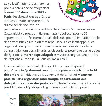
Le collectif national des marches
pour la paix a décidé d’organiser
le
mardi 13 décembre 2022 à
Paris
des délégations auprès des
ambassades des pays membres
du conseil de sécurité, en
particulier auprès de tous les Etats détenteurs d’armes nucléaires.
Cette initiative prévue initialement par le collectif pour le 26
septembre, journée internationale de l’ONU pour l’élimination totale
des armes nucléaires, a dû être repoussée. Le collectif appelle les
organisations qui souhaitent s’associer à ces délégations à faire
connaitre le nom des militants-es disponibles pour faire partie de ces
délégations à
marchespourlapaix@mvtpaix.org
sachant que les
délégations auront lieu à Paris de 14h à 17h30
La coordination nationale du collectif des marches pour la
paix
s’associe également aux actions prévues en France le 14
décembre
, à l’initiative du Mouvement de la Paix
et visant en
particulier à organiser dans chaque département des
délégations auprès des préfets
afin de demander que la France, le
président de la République, le gouvernement agissent pour :
éviter
l’emploi