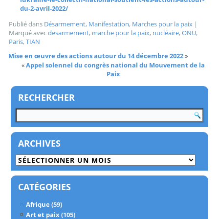
du-2-avril-2022/
Publié dans
Désarmement
,
Manifestation
,
Marches pour la paix
|
Marqué avec
desarmement
,
marche pour la paix
,
nucléaire
,
ONU
,
Paris
,
TIAN
Mise en œuvre des actions autour du 14 décembre 2022
»
«
Appel solennel du congrès national du Mouvement de la
Paix
RECHERCHER
ARCHIVES
Archives
CATÉGORIES
Afrique
(59)
Art et paix
(105)