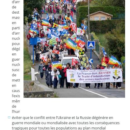
d’armes
de
destruction
massive
en
particulier
d’armes
nucléaires
pouvant
dégénérer
en
guerre
nucléaire
susceptible
de
mettre
en
cause
l’existence
même
de
l’humanité
éviter que le conflit entre l’Ukraine et la Russie dégénère en
guerre mondiale ou mondialisée avec toutes les conséquences
tragiques pour toutes les populations au plan mondial