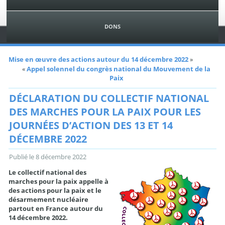
DONS
Mise en œuvre des actions autour du 14 décembre 2022
»
«
Appel solennel du congrès national du Mouvement de la
Paix
DÉCLARATION DU COLLECTIF NATIONAL
DES MARCHES POUR LA PAIX POUR LES
JOURNÉES D’ACTION DES 13 ET 14
DÉCEMBRE 2022
Publié le
8 décembre 2022
Le collectif national des
marches pour la paix appelle à
des actions pour la paix et le
désarmement nucléaire
partout en France autour du
14 décembre 2022.