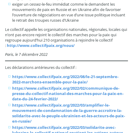
exiger un cessez-le-feu immédiat comme le demandent les
mouvements de paix en Russie et en Ukraine afin de favoriser
l’ouverture de négociations en vue d’une issue politique incluant
le retrait des troupes russes d’Ukraine
Le collectif appelle les organisations nationales, régionales, locales qui
n’ont pas encore rejoint le collectif des marches pour la paix qui
regroupe aujourd’hui 210 organisations à rejoindre le collectif
:
http://www.collectifpaix.org/nous/
Paris, le 7 décembre 2022
Les déclarations antérieures du collectif :
https://www.collectifpaix.org/2022/08/le-21-septembre-
2022-marchons-ensemble-pour-la-paix/
https://www.collectifpaix.org/2022/02/communique-de-
presse-du-collectif-national-des-marches-pour-la-paix-en-
date-du-24-fevrier-2022/
https://www.collectifpaix.org/2022/03/amplifier-le-
mouvement-de-condamnation-de-la-guerre-accroitre-la-
solidarite-avec-le-peuple-ukrainien-et-les-acteurs-de-paix-
en-russie/
https://www.collectifpaix.org/2022/03/solidarite-avec-
lukraine-le-collectif-national-soutient-les-actions-autour-