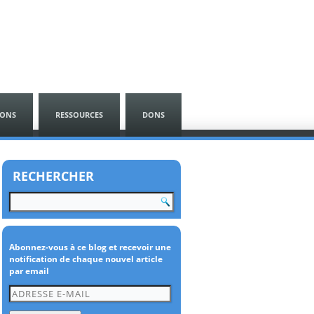
SONS
RESSOURCES
DONS
RECHERCHER
Abonnez-vous à ce blog et recevoir une
notification de chaque nouvel article
par email
Adresse
e-