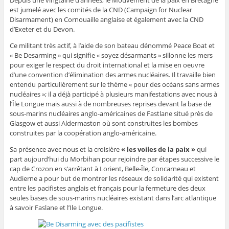
Depuis une vingtaine d’années, le Mouvement de la paix en Bretagne
est jumelé avec les comités de la CND (Campaign for Nuclear
Disarmament) en Cornouaille anglaise et également avec la CND
d’Exeter et du Devon.
Ce militant très actif, à l’aide de son bateau dénommé Peace Boat et
« Be Desarming » qui signifie « soyez désarmants » sillonne les mers
pour exiger le respect du droit international et la mise en oeuvre
d’une convention d’élimination des armes nucléaires. Il travaille bien
entendu particulièrement sur le thème « pour des océans sans armes
nucléaires »; il a déjà participé à plusieurs manifestations avec nous à
l’Île Longue mais aussi à de nombreuses reprises devant la base de
sous-marins nucléaires anglo-américaines de Fastlane situé près de
Glasgow et aussi Aldermaston où sont construites les bombes
construites par la coopération anglo-américaine.
Sa présence avec nous et la croisière
« les voiles de la paix »
qui
part aujourd’hui du Morbihan pour rejoindre par étapes successive le
cap de Crozon en s’arrêtant à Lorient, Belle-Île, Concarneau et
Audierne a pour but de montrer les réseaux de solidarité qui existent
entre les pacifistes anglais et français pour la fermeture des deux
seules bases de sous-marins nucléaires existant dans l’arc atlantique
à savoir Faslane et l’Ile Longue.