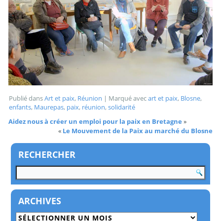
Publié dans
Art et paix
,
Réunion
|
Marqué avec
art et paix
,
Blosne
,
enfants
,
Maurepas
,
paix
,
réunion
,
solidarité
Aidez nous à créer un emploi pour la paix en Bretagne
»
«
Le Mouvement de la Paix au marché du Blosne
RECHERCHER
ARCHIVES
Archives