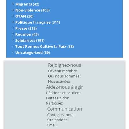
Migrants
(42)
Non-violence
(103)
OTAN
(20)
Politique française
(311)
Presse
(218)
Réunion
(45)
Solidarités
(191)
Tout Rennes Cultive la Paix
(38)
Uncategorized
(39)
Rejoignez-nous
Devenir membre
Qui nous sommes
Nos activités
Aidez-nous à agir
Pétitions et soutiens
Faites un don
Participez
Communication
Contactez-nous
Site national
Email