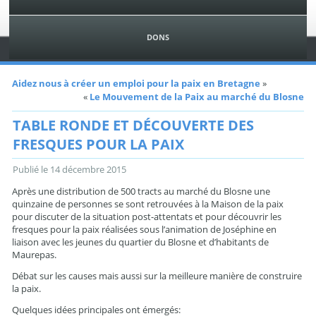
DONS
Aidez nous à créer un emploi pour la paix en Bretagne
»
«
Le Mouvement de la Paix au marché du Blosne
TABLE RONDE ET DÉCOUVERTE DES
FRESQUES POUR LA PAIX
Publié le
14 décembre 2015
Après une distribution de 500 tracts au marché du Blosne une
quinzaine de personnes se sont retrouvées à la Maison de la paix
pour discuter de la situation post-attentats et pour découvrir les
fresques pour la paix réalisées sous l’animation de Joséphine en
liaison avec les jeunes du quartier du Blosne et d’habitants de
Maurepas.
Débat sur les causes mais aussi sur la meilleure manière de construire
la paix.
Quelques idées principales ont émergés: