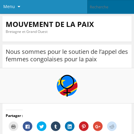
Menu
MOUVEMENT DE LA PAIX
Bretagne et Grand Ouest
Nous sommes pour le soutien de l’appel des
femmes congolaises pour la paix
Partager :
C
C
C
C
C
C
C
C
l
l
l
l
l
l
l
l
i
i
i
i
i
i
i
i