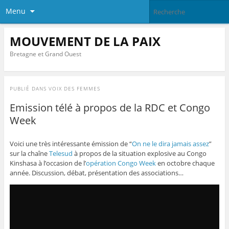
Menu
MOUVEMENT DE LA PAIX
Bretagne et Grand Ouest
PUBLIÉ DANS
VOIX DES FEMMES
Emission télé à propos de la RDC et Congo
Week
Voici une très intéressante émission de “
On ne le dira jamais assez
”
sur la chaîne
Telesud
à propos de la situation explosive au Congo
Kinshasa à l’occasion de l’
opération Congo Week
en octobre chaque
année. Discussion, débat, présentation des associations…