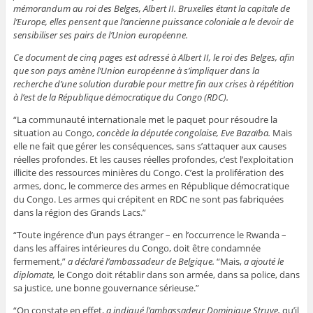
mémorandum au roi des Belges, Albert II. Bruxelles étant la capitale de
l’Europe, elles pensent que l’ancienne puissance coloniale a le devoir de
sensibiliser ses pairs de l’Union européenne.
Ce document de cinq pages est adressé à Albert II, le roi des Belges, afin
que son pays amène l’Union européenne à s’impliquer dans la
recherche d’une solution durable pour mettre fin aux crises à répétition
à l’est de la République démocratique du Congo (RDC).
“La communauté internationale met le paquet pour résoudre la
situation au Congo,
concède la députée congolaise, Eve Bazaïba.
Mais
elle ne fait que gérer les conséquences, sans s’attaquer aux causes
réelles profondes. Et les causes réelles profondes, c’est l’exploitation
illicite des ressources minières du Congo. C’est la prolifération des
armes, donc, le commerce des armes en République démocratique
du Congo. Les armes qui crépitent en RDC ne sont pas fabriquées
dans la région des Grands Lacs.”
“Toute ingérence d’un pays étranger – en l’occurrence le Rwanda –
dans les affaires intérieures du Congo, doit être condamnée
fermement,”
a déclaré l’ambassadeur de Belgique.
“Mais,
a ajouté le
diplomate,
le Congo doit rétablir dans son armée, dans sa police, dans
sa justice, une bonne gouvernance sérieuse.”
“On constate en effet,
a indiqué l’ambassadeur Dominique Struye,
qu’il