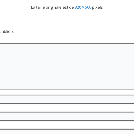
r
sur
(ouvre
ogle+
Reddit(ouvre
La taille originale est de
320 × 500
pixels
uvre
dans
ns
une
e
nouvelle
uvelle
fenêtre)
nêtre)
publiée.