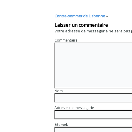
dans
sur
sur
sur
sur
sur
su
une
Facebook(ouvre
Twitter(ouvre
Tumblr(ouvre
LinkedIn(ouvre
Pinterest
Go
nouvelle
dans
dans
dans
dans
dans
(o
fenêtre)
une
une
une
une
une
da
Contre-sommet de Lisbonne
»
nouvelle
nouvelle
nouvelle
nouvelle
nouvelle
un
fenêtre)
fenêtre)
fenêtre)
fenêtre)
fenêtre)
no
fe
Laisser un commentaire
Votre adresse de messagerie ne sera pas 
Commentaire
Nom
Adresse de messagerie
Site web