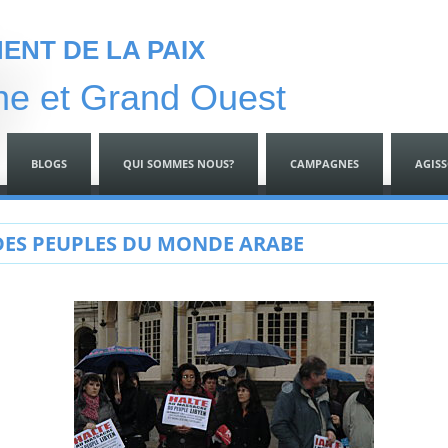
NT DE LA PAIX
ne et Grand Ouest
BLOGS
QUI SOMMES NOUS?
CAMPAGNES
AGIS
 DES PEUPLES DU MONDE ARABE