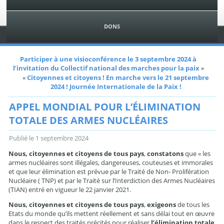
DONS
Participer à une visioconférence le 3 septembre 2024 à
l’invitation du Collectif national des marches pour la paix
»
«
Citoyennes et citoyens ! En marche vers le 21 septembre
2024 ! Journée Internationale de la Paix !
APPEL MONDIAL POUR L’ÉLIMINATION
TOTALE DES ARMES NUCLÉAIRES
Publié le
1 septembre 2024
Nous, citoyennes et citoyens de tous pays
,
constatons
que « les
armes nucléaires sont illégales, dangereuses, couteuses et immorales
et que leur élimination est prévue par le Traité de Non- Prolifération
Nucléaire ( TNP) et par le Traité sur l’Interdiction des Armes Nucléaires
(TIAN) entré en vigueur le 22 janvier 2021.
Nous, citoyennes et citoyens de tous pays
,
exigeons
de tous les
Etats du monde qu’ils mettent réellement et sans délai tout en œuvre
dans le respect des traités précités pour réaliser
l’élimination totale