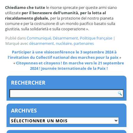
Chiediamo che tutte
le risorse sprecate per queste armi siano
utilizzate
per il benessere dell’umanità, per la lotta al
riscaldamento globale,
per la protezione del nostro pianeta
comune e per la costruzione di un mondo pacifico basato sulla
giustizia, sulla solidarietà e sulla cooperazione ».
Publié dans
Communiqué
,
Désarmement
,
Politique française
|
Marqué avec
désarmement
,
nucléaire
,
partenaires
Participer à une visioconférence le 3 septembre 2024 à
l’invitation du Collectif national des marches pour la paix
»
«
Citoyennes et citoyens ! En marche vers le 21 septembre
2024 ! Journée Internationale de la Paix !
RECHERCHER
ARCHIVES
Archives