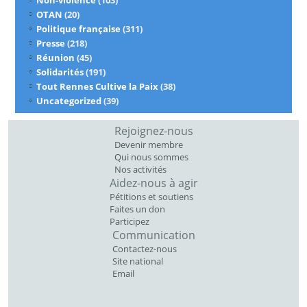
Non-violence
(103)
OTAN
(20)
Politique française
(311)
Presse
(218)
Réunion
(45)
Solidarités
(191)
Tout Rennes Cultive la Paix
(38)
Uncategorized
(39)
Rejoignez-nous
Devenir membre
Qui nous sommes
Nos activités
Aidez-nous à agir
Pétitions et soutiens
Faites un don
Participez
Communication
Contactez-nous
Site national
Email