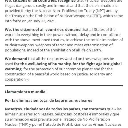
We, citizens of all countries
,
recognize
that « nuclear weapons are
illegal, dangerous, costly and immoral, and that their elimination is
provided for by the Nuclear Non- Proliferation Treaty (NPT) and by
the Treaty on the Prohibition of Nuclear Weapons (CTBT), which came
into force on January 22, 2021.
We, the citizens of all countries
,
demand
that all States of the
world do everything in their power, without delay and in compliance
with the above-mentioned treaties, to achieve the total elimination of
nuclear weapons, weapons of terror and mass extermination of
populations, indeed of the annihilation of all life on Earth.
We demand
that all the resources wasted on these weapons be
used
for the well-being of humanity
,
for the fight against global
warming,
for the protection of our common planet and for the
construction of a peaceful world based on justice, solidarity and
cooperation ».
Llamamiento mundial
Por la eliminación total de las armas nucleares
Nosotros, ciudadanos de todos los países
,
constatamos
que « las
armas nucleares son ilegales, peligrosas, costosas e inmorales y que
su eliminación está prevista por el Tratado de No Proliferación
Nuclear (TNP) y por el Tratado de Prohibición de las Armas Nucleares