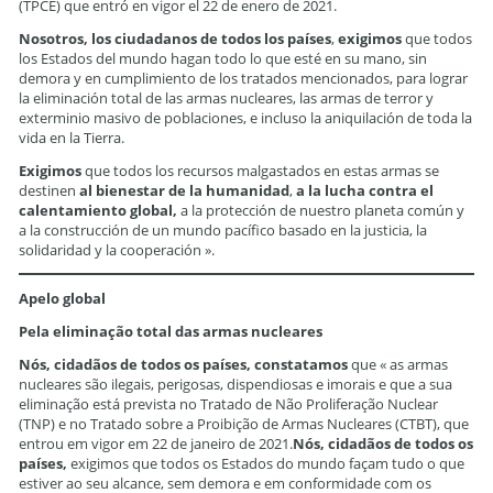
(TPCE) que entró en vigor el 22 de enero de 2021.
Nosotros, los ciudadanos de todos los países
,
exigimos
que todos
los Estados del mundo hagan todo lo que esté en su mano, sin
demora y en cumplimiento de los tratados mencionados, para lograr
la eliminación total de las armas nucleares, las armas de terror y
exterminio masivo de poblaciones, e incluso la aniquilación de toda la
vida en la Tierra.
Exigimos
que todos los recursos malgastados en estas armas se
destinen
al bienestar de la humanidad
,
a la lucha contra el
calentamiento global,
a la protección de nuestro planeta común y
a la construcción de un mundo pacífico basado en la justicia, la
solidaridad y la cooperación ».
Apelo global
Pela eliminação total das armas nucleares
Nós, cidadãos de todos os países, constatamos
que « as armas
nucleares são ilegais, perigosas, dispendiosas e imorais e que a sua
eliminação está prevista no Tratado de Não Proliferação Nuclear
(TNP) e no Tratado sobre a Proibição de Armas Nucleares (CTBT), que
entrou em vigor em 22 de janeiro de 2021.
Nós, cidadãos de todos os
países,
exigimos que todos os Estados do mundo façam tudo o que
estiver ao seu alcance, sem demora e em conformidade com os