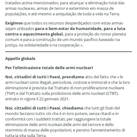
tratados acima mencionados, para alcançar a eliminação total das
armas nucleares, armas de terror e extermínio em massa de
populações, e até mesmo a aniquilação de toda a vida na Terra.
Exigimos
que todos os recursos desperdiçados com estas armas
sejam utilizados
para o bem-estar da humanidade,
para a luta
contra o aquecimento global,
para a proteção do nosso planeta
comum e para a construção de um mundo pacífico baseado na
justiça, na solidariedade e na cooperação ».
Appello globale
Per l’eliminazione totale delle armi nucleari
Noi, cittadini di tutti i Paesi, prendiamo
atto del fatto che « le
armi nucleari sono illegali, pericolose, costose e immorali e che la loro
eliminazione è prevista dal Trattato di non proliferazione nucleare
(TNP) e dal Trattato sulla proibizione delle armi nucleari (CTBT),
entrato in vigore il 22 gennaio 2021.
Noi, cittadini di tutti i Paesi, chiediamo
che tutti gli Stati del
mondo facciano tutto ciò che è in loro potere, senza ritardi e in
conformità con i suddetti trattati, per raggiungere la totale
eliminazione delle armi nucleari,delle armi del terrore e dello
sterminio di massa delle popolazioni, e persino l’annientamento di
tutta la vita sulla Terra.